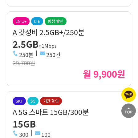
LG U+
LTE
평생 할인
A 갓성비 2.5GB+/250분
2.5GB
+1Mbps
250분
250건
29,700원
월 9,900원
SKT
5G
기간 할인
A 5G 스마트 15GB/300분
15GB
300
100