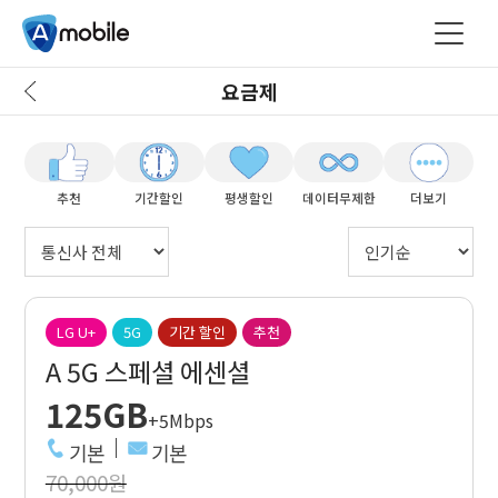
요금제
추천
기간할인
평생할인
데이터무제한
더보기
LG U+
5G
기간 할인
추천
A 5G 스페셜 에센셜
125GB
+5Mbps
기본
기본
70,000원