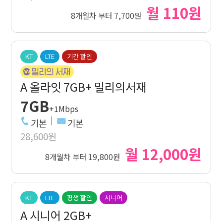
월 110원
8개월차 부터 7,700원
KT
LTE
기간 할인
A 올라잇 7GB+ 밀리의서재
7GB
+1Mbps
기본
기본
28,600원
월 12,000원
8개월차 부터 19,800원
KT
LTE
평생 할인
시니어
A 시니어 2GB+