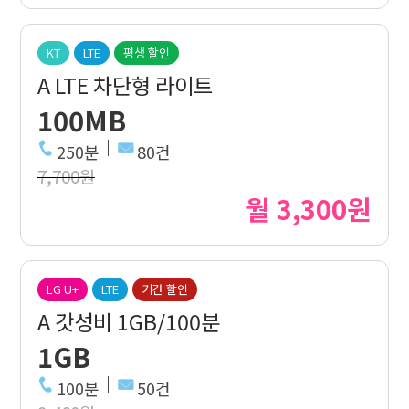
KT
LTE
평생 할인
A LTE 차단형 라이트
100MB
250분
80건
7,700원
월 3,300원
LG U+
LTE
기간 할인
A 갓성비 1GB/100분
1GB
100분
50건