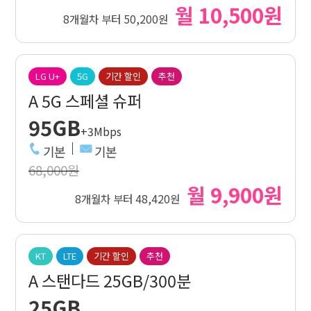
월 10,500원
8개월차 부터 50,200원
LG U+
5G
기간 할인
추천
A 5G 스페셜 슈퍼
95GB
+3Mbps
기본
기본
68,000원
월 9,900원
8개월차 부터 48,420원
KT
LTE
기간 할인
추천
A 스탠다드 25GB/300분
25GB