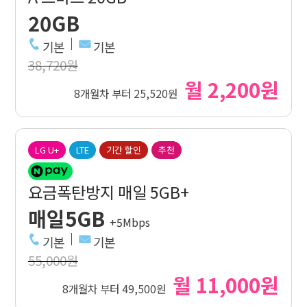
20GB
기본
기본
38,720원
월 2,200원
8개월차 부터 25,520원
LG U+
LTE
기간 할인
추천
요금폭탄방지 매일 5GB+
매일5GB
+5Mbps
기본
기본
55,000원
월 11,000원
8개월차 부터 49,500원