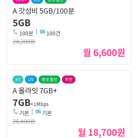
A 갓성비 5GB/100분
5GB
100분
100건
24,200원
월 6,600원
KT
LTE
평생 할인
추천
A 올라잇 7GB+
7GB
+1Mbps
기본
기본
28,600원
월 18,700원