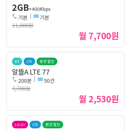
2GB
+400Kbps
기본
기본
11,000원
월 7,700원
KT
LTE
평생 할인
알뜰A LTE 77
200분
50건
7,700원
월 2,530원
LG U+
LTE
평생 할인