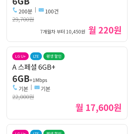
6GB
200분
100건
29,700원
월 220원
7개월차 부터 10,450원
LG U+
LTE
평생 할인
A 스페셜 6GB+
6GB
+1Mbps
기본
기본
22,000원
월 17,600원
LG U+
LTE
평생 할인