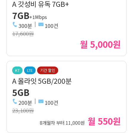
A 갓성비 유독 7GB+
7GB
+1Mbps
300분
100건
17,600원
월 5,000원
KT
LTE
기간 할인
A 올라잇 5GB/200분
5GB
200분
100건
23,100원
월 550원
8개월차 부터 11,000원