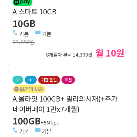
A 스마트 10GB
10GB
기본
기본
23,650원
월 10원
8개월차 부터 14,300원
KT
LTE
기간 할인
추천
A 올라잇 100GB+ 밀리의서재(+추가
네이버페이 1만x7개월)
100GB
+5Mbps
기본
기본