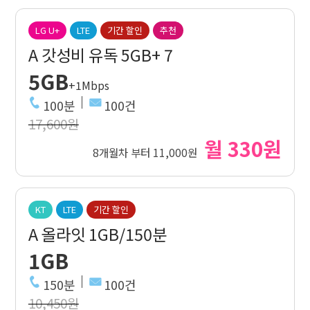
LG U+
LTE
기간 할인
추천
A 갓성비 유독 5GB+ 7
5GB
+1Mbps
100분
100건
17,600원
월 330원
8개월차 부터 11,000원
KT
LTE
기간 할인
A 올라잇 1GB/150분
1GB
150분
100건
10,450원