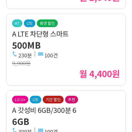
KT
LTE
평생 할인
A LTE 차단형 스마트
500MB
230분
100건
9,900원
월 4,400원
LG U+
LTE
기간 할인
추천
A 갓성비 6GB/300분 6
6GB
300분
100건