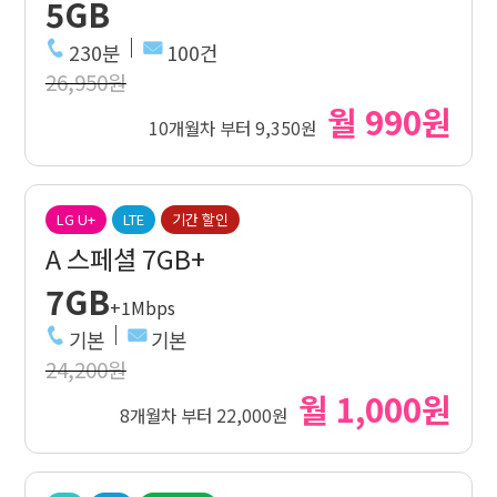
5GB
230분
100건
26,950원
월 990원
10개월차 부터 9,350원
LG U+
LTE
기간 할인
A 스페셜 7GB+
7GB
+1Mbps
기본
기본
24,200원
월 1,000원
8개월차 부터 22,000원