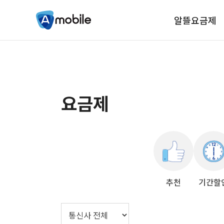
알뜰요금제
요금제
추천
기간할