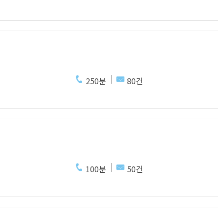
250분
80건
100분
50건