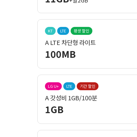
+일2GB
KT
LTE
평생 할인
A LTE 차단형 라이트
100MB
LG U+
LTE
기간 할인
A 갓성비 1GB/100분
1GB