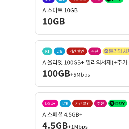
A 스마트 10GB
10GB
KT
LTE
기간 할인
추천
A 올라잇 100GB+ 밀리의서재(+추가
100GB
+5Mbps
LG U+
LTE
기간 할인
추천
A 스페셜 4.5GB+
4.5GB
+1Mbps