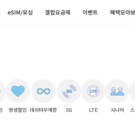
eSIM/유심
결합요금제
이벤트
혜택모아
인
평생할인
데이터무제한
5G
LTE
시니어
스