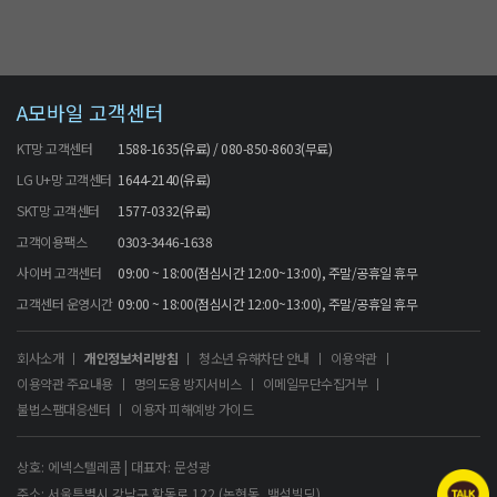
A모바일 고객센터
KT망 고객센터
1588-1635(유료) / 080-850-8603(무료)
LG U+망 고객센터
1644-2140(유료)
SKT망 고객센터
1577-0332(유료)
고객이용팩스
0303-3446-1638
사이버 고객센터
09:00 ~ 18:00(점심시간 12:00~13:00), 주말/공휴일 휴무
고객센터 운영시간
09:00 ~ 18:00(점심시간 12:00~13:00), 주말/공휴일 휴무
회사소개
개인정보처리방침
청소년 유해차단 안내
이용약관
이용약관 주요내용
명의도용 방지서비스
이메일무단수집거부
불법스팸대응센터
이용자 피해예방 가이드
상호: 에넥스텔레콤 | 대표자: 문성광
주소: 서울특별시 강남구 학동로 122 (논현동, 백석빌딩)