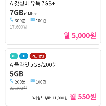
A 갓성비 유독 7GB+
7GB
+1Mbps
300분
100건
17,600원
월 5,000원
KT
LTE
기간 할인
A 올라잇 5GB/200분
5GB
200분
100건
23,100원
월 550원
8개월차 부터 11,000원