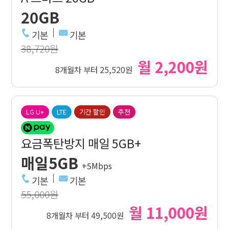
20GB
기본
기본
38,720원
월 2,200원
8개월차 부터 25,520원
LG U+
LTE
기간 할인
추천
요금폭탄방지 매일 5GB+
매일5GB
+5Mbps
기본
기본
55,000원
월 11,000원
8개월차 부터 49,500원