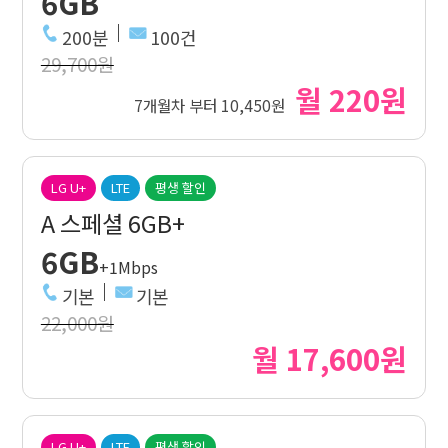
6GB
200분
100건
29,700원
월 220원
7개월차 부터 10,450원
LG U+
LTE
평생 할인
A 스페셜 6GB+
6GB
+1Mbps
기본
기본
22,000원
월 17,600원
LG U+
LTE
평생 할인