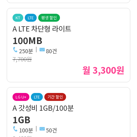
KT
LTE
평생 할인
A LTE 차단형 라이트
100MB
250분
80건
7,700원
월 3,300원
LG U+
LTE
기간 할인
A 갓성비 1GB/100분
1GB
100분
50건