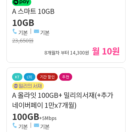
A 스마트 10GB
10GB
기본
기본
23,650원
월 10원
8개월차 부터 14,300원
KT
LTE
기간 할인
추천
A 올라잇 100GB+ 밀리의서재(+추가
네이버페이 1만x7개월)
100GB
+5Mbps
기본
기본