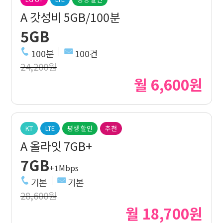
A 갓성비 5GB/100분
5GB
100분
100건
24,200원
월 6,600원
KT
LTE
평생 할인
추천
A 올라잇 7GB+
7GB
+1Mbps
기본
기본
28,600원
월 18,700원