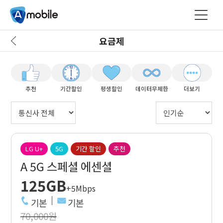
요금제
추천
기간할인
평생할인
데이터무제한
더보기
LG U+
5G
기간 할인
추천
A 5G 스페셜 에센셜
125GB
+5Mbps
기본
기본
70,000원