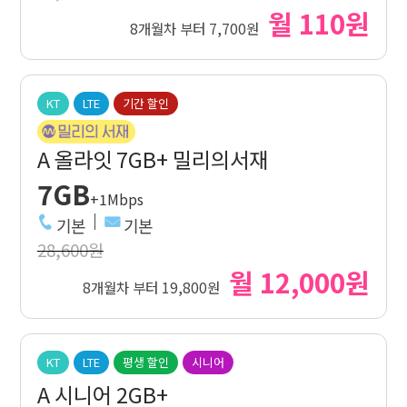
월 110원
8개월차 부터 7,700원
KT
LTE
기간 할인
A 올라잇 7GB+ 밀리의서재
7GB
+1Mbps
기본
기본
28,600원
월 12,000원
8개월차 부터 19,800원
KT
LTE
평생 할인
시니어
A 시니어 2GB+