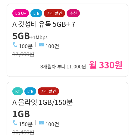
LG U+
LTE
기간 할인
추천
A 갓성비 유독 5GB+ 7
5GB
+1Mbps
100분
100건
17,600원
월 330원
8개월차 부터 11,000원
KT
LTE
기간 할인
A 올라잇 1GB/150분
1GB
150분
100건
10,450원