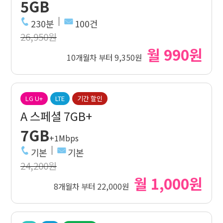
5GB
230분
100건
26,950원
월 990원
10개월차 부터 9,350원
LG U+
LTE
기간 할인
A 스페셜 7GB+
7GB
+1Mbps
기본
기본
24,200원
월 1,000원
8개월차 부터 22,000원