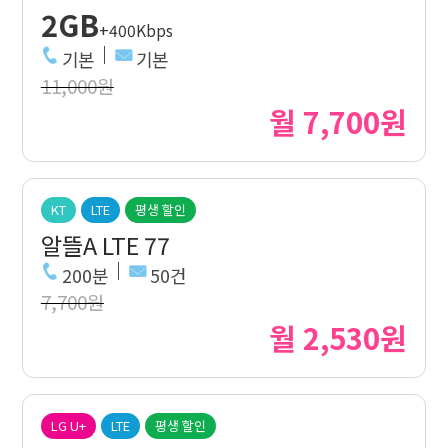
2GB
+400Kbps
기본
기본
11,000원
월 7,700원
KT
LTE
평생 할인
알뜰A LTE 77
200분
50건
7,700원
월 2,530원
LG U+
LTE
평생 할인