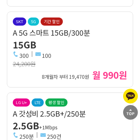
SKT
5G
기간 할인
A 5G 스마트 15GB/300분
15GB
300
100
24,200원
월 990원
8개월차 부터 19,470원
LG U+
LTE
평생 할인
A 갓성비 2.5GB+/250분
2.5GB
+1Mbps
250분
250건