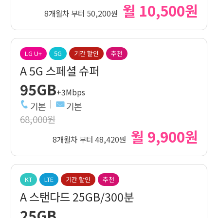
월 10,500원
8개월차 부터 50,200원
LG U+
5G
기간 할인
추천
A 5G 스페셜 슈퍼
95GB
+3Mbps
기본
기본
68,000원
월 9,900원
8개월차 부터 48,420원
KT
LTE
기간 할인
추천
A 스탠다드 25GB/300분
25GB