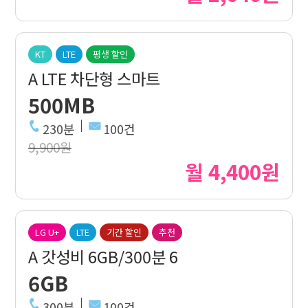
KT
LTE
평생 할인
A LTE 차단형 스마트
500MB
230분
100건
9,900원
월 4,400원
LG U+
LTE
기간 할인
추천
A 갓성비 6GB/300분 6
6GB
300분
100건