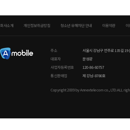
회사소개
개인정보취급방침
청소년 유해차단 안내
이용약관
이
주소
서울시 강남구 언주로 135길 19 
대표자
문성광
사업자등록번호
120-86-60757
통신판매업
제 강남-8780호
Copyright 2009 by Annextelecom co., LTD.ALL rig