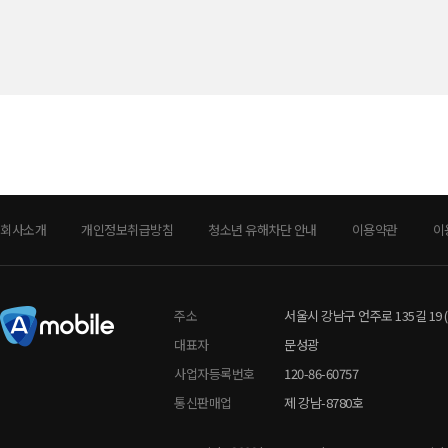
회사소개
개인정보취급방침
청소년 유해차단 안내
이용약관
이
주소
서울시 강남구 언주로 135길 19 
대표자
문성광
사업자등록번호
120-86-60757
통신판매업
제 강남-8780호