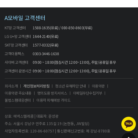
A모바일 고객센터
KT망 고객센터
1588-1635(유료) / 080-850-8603(무료)
LG U+망 고객센터
1644-2140(유료)
SKT망 고객센터
1577-0332(유료)
고객이용팩스
0303-3446-1638
사이버 고객센터
09:00 ~ 18:00(점심시간 12:00~13:00), 주말/공휴일 휴무
고객센터 운영시간
09:00 ~ 18:00(점심시간 12:00~13:00), 주말/공휴일 휴무
회사소개
개인정보처리방침
청소년 유해차단 안내
이용약관
이용약관 주요내용
명의도용 방지서비스
이메일무단수집거부
불법스팸대응센터
이용자 피해예방 가이드
상호: 에넥스텔레콤 | 대표자: 문성광
주소: 서울시 강남구 언주로 135길 19 (논현동, JW빌딩)
사업자등록번호: 120-86-60757 | 통신판매신고번호: 제 강남-8780호