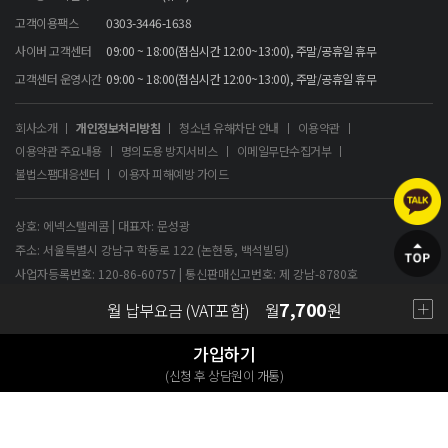
고객이용팩스
0303-3446-1638
사이버 고객센터
09:00 ~ 18:00(점심시간 12:00~13:00), 주말/공휴일 휴무
고객센터 운영시간
09:00 ~ 18:00(점심시간 12:00~13:00), 주말/공휴일 휴무
회사소개
개인정보처리방침
청소년 유해차단 안내
이용약관
이용약관 주요내용
명의도용 방지서비스
이메일무단수집거부
불법스팸대응센터
이용자 피해예방 가이드
상호: 에넥스텔레콤 | 대표자: 문성광
주소: 서울특별시 강남구 학동로 122 (논현동, 백석빌딩)
사업자등록번호: 120-86-60757 | 통신판매신고번호: 제 강남-8780호
7,700
월 납부요금 (VAT포함)
월
원
Copyright 2009 by Annextelecom co., LTD.ALL rights reserved
가입하기
(신청 후 상담원이 개통)