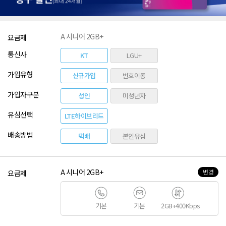
A 시니어 2GB+
요금제
통신사
KT
LGU+
가입유형
신규가입
번호이동
가입자구분
성인
미성년자
유심선택
LTE하이브리드
배송방법
택배
본인유심
A 시니어 2GB+
변경
요금제
기본
기본
2GB+400Kbps