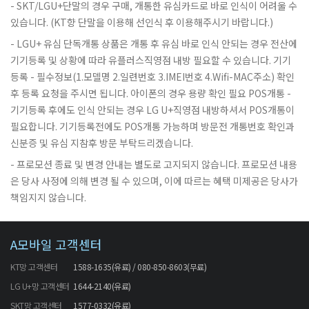
SKT/LGU+단말의 경우 구매, 개통한 유심카드로 바로 인식이 어려울 수
있습니다. (KT향 단말을 이용해 선인식 후 이용해주시기 바랍니다.)
LGU+ 유심 단독개통 상품은 개통 후 유심 바로 인식 안되는 경우 전산에
기기등록 및 상황에 따라 유플러스직영점 내방 필요할 수 있습니다. 기기
등록 - 필수정보(1.모델명 2.일련번호 3.IMEI번호 4.Wifi-MAC주소) 확인
후 등록 요청을 주시면 됩니다. 아이폰의 경우 용량 확인 필요 POS개통 -
기기등록 후에도 인식 안되는 경우 LG U+직영점 내방하셔서 POS개통이
필요합니다. 기기등록전에도 POS개통 가능하며 방문전 개통번호 확인과
신분증 및 유심 지참후 방문 부탁드리겠습니다.
프로모션 종료 및 변경 안내는 별도로 고지되지 않습니다. 프로모션 내용
은 당사 사정에 의해 변경 될 수 있으며, 이에 따르는 혜택 미제공은 당사가
책임지지 않습니다.
A모바일 고객센터
KT망 고객센터
1588-1635(유료) / 080-850-8603(무료)
LG U+망 고객센터
1644-2140(유료)
SKT망 고객센터
1577-0332(유료)