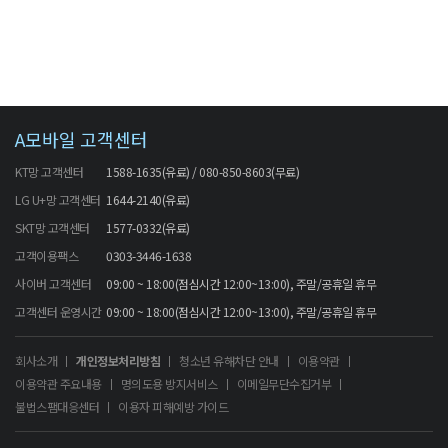
A모바일 고객센터
KT망 고객센터
1588-1635(유료) / 080-850-8603(무료)
LG U+망 고객센터
1644-2140(유료)
SKT망 고객센터
1577-0332(유료)
고객이용팩스
0303-3446-1638
사이버 고객센터
09:00 ~ 18:00(점심시간 12:00~13:00), 주말/공휴일 휴무
고객센터 운영시간
09:00 ~ 18:00(점심시간 12:00~13:00), 주말/공휴일 휴무
회사소개
개인정보처리방침
청소년 유해차단 안내
이용약관
이용약관 주요내용
명의도용 방지서비스
이메일무단수집거부
불법스팸대응센터
이용자 피해예방 가이드