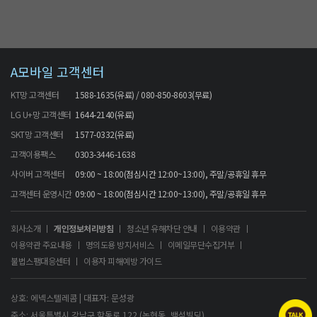
A모바일 고객센터
KT망 고객센터
1588-1635(유료) / 080-850-8603(무료)
LG U+망 고객센터
1644-2140(유료)
SKT망 고객센터
1577-0332(유료)
고객이용팩스
0303-3446-1638
사이버 고객센터
09:00 ~ 18:00(점심시간 12:00~13:00), 주말/공휴일 휴무
고객센터 운영시간
09:00 ~ 18:00(점심시간 12:00~13:00), 주말/공휴일 휴무
회사소개
개인정보처리방침
청소년 유해차단 안내
이용약관
이용약관 주요내용
명의도용 방지서비스
이메일무단수집거부
불법스팸대응센터
이용자 피해예방 가이드
상호: 에넥스텔레콤 | 대표자: 문성광
주소: 서울특별시 강남구 학동로 122 (논현동, 백석빌딩)