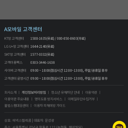
A모바일 고객센터
KT망 고객센터
1588-1635(유료) / 080-850-8603(무료)
LG U+망 고객센터
1644-2140(유료)
SKT망 고객센터
1577-0332(유료)
고객이용팩스
0303-3446-1638
사이버 고객센터
09:00 ~ 18:00(점심시간 12:00~13:00), 주말/공휴일 휴무
고객센터 운영시간
09:00 ~ 18:00(점심시간 12:00~13:00), 주말/공휴일 휴무
회사소개
개인정보처리방침
청소년 유해차단 안내
이용약관
이용약관 주요내용
명의도용 방지서비스
이메일무단수집거부
불법스팸대응센터
이용자 피해예방 가이드
상호: 에넥스텔레콤 | 대표자: 문성광
주소: 서울특별시 강남구 학동로 122 (논현동, 백석빌딩)