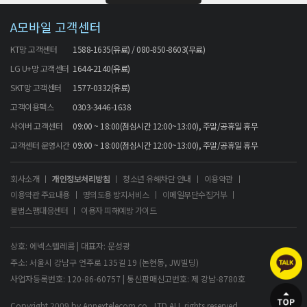
A모바일 고객센터
KT망 고객센터
1588-1635(유료) / 080-850-8603(무료)
LG U+망 고객센터
1644-2140(유료)
SKT망 고객센터
1577-0332(유료)
고객이용팩스
0303-3446-1638
사이버 고객센터
09:00 ~ 18:00(점심시간 12:00~13:00), 주말/공휴일 휴무
고객센터 운영시간
09:00 ~ 18:00(점심시간 12:00~13:00), 주말/공휴일 휴무
회사소개
개인정보처리방침
청소년 유해차단 안내
이용약관
이용약관 주요내용
명의도용 방지서비스
이메일무단수집거부
불법스팸대응센터
이용자 피해예방 가이드
상호: 에넥스텔레콤 | 대표자: 문성광
주소: 서울시 강남구 언주로 135길 19 (논현동, JW빌딩)
사업자등록번호: 120-86-60757 | 통신판매신고번호: 제 강남-8780호
Copyright 2009 by Annextelecom co., LTD.ALL rights reserved