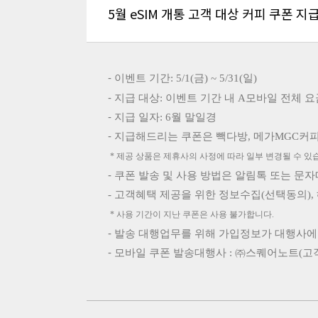
5월 eSIM 개통 고객 대상 커피 쿠폰 
-
이벤트 기간
: 5/1(금
) ~ 5/31(일
)
-
지급 대상
:
이벤트 기간 내
A
모바일 전체 요금
-
지급 일자
: 6
월
말일경
-
지급해드리는 쿠폰은
빽다방
,
메가
MGC
커
*
제공 상품은 제휴사의 사정에 따라 일부 변경될 수 있
-
쿠폰 발송 및 사용 방법은
알림톡
또는 문자
-
고객혜택 제공을 위한 정보수집(선택동의),
*
사용 기간이 지난 쿠폰은 사용 불가합니다
.
-
발송 대행업무를 위해 가입정보가 대행사에
-
모바일 쿠폰 발송대행사
:
㈜스퀘어노트
(
고