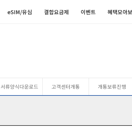
eSIM/유심
결합요금제
이벤트
혜택모아
서류양식다운로드
고객센터개통
개통보류진행