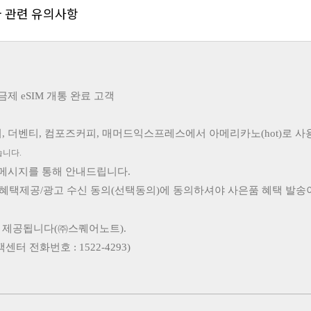
지급 관련 유의사항
제 eSIM 개통 완료 고객
피
,
더벤티
,
컴포즈커피
,
매머드익스프레스에서
아메리카노
(hot)
로 사
습니다
.
메시지를 통해
안내드립니다
.
 혜택제공/광고 수신 동의(선택동의)에 동의하셔야 사은품 혜택 발송
 제공됩니다
(
㈜스퀘어노트
).
객센터 전화번호
: 1522-4293)