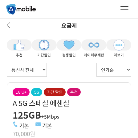
요금제
추천
기간할인
평생할인
데이터무제한
더보기
LG U+
5G
기간 할인
추천
A 5G 스페셜 에센셜
125GB
+5Mbps
기본
기본
70,000원