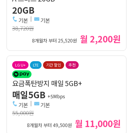
20GB
기본
기본
38,720원
월 2,200원
8개월차 부터 25,520원
LG U+
LTE
기간 할인
추천
요금폭탄방지 매일 5GB+
매일5GB
+5Mbps
기본
기본
55,000원
월 11,000원
8개월차 부터 49,500원