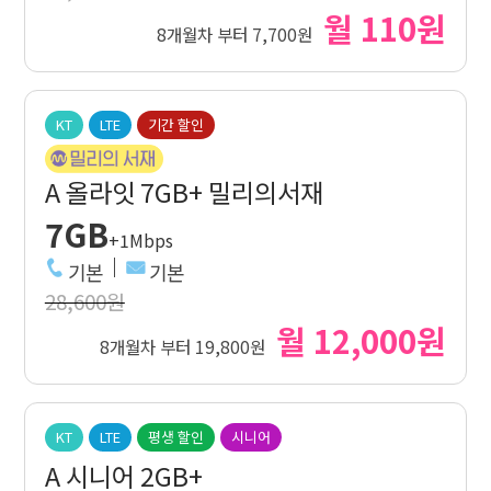
월 110원
8개월차 부터 7,700원
KT
LTE
기간 할인
A 올라잇 7GB+ 밀리의서재
7GB
+1Mbps
기본
기본
28,600원
월 12,000원
8개월차 부터 19,800원
KT
LTE
평생 할인
시니어
A 시니어 2GB+