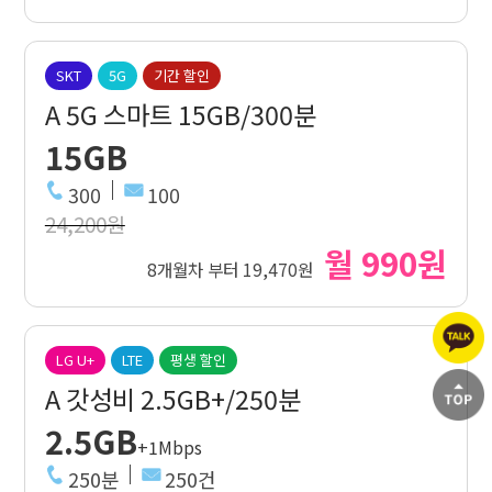
SKT
5G
기간 할인
A 5G 스마트 15GB/300분
15GB
300
100
24,200원
월 990원
8개월차 부터 19,470원
LG U+
LTE
평생 할인
A 갓성비 2.5GB+/250분
2.5GB
+1Mbps
250분
250건