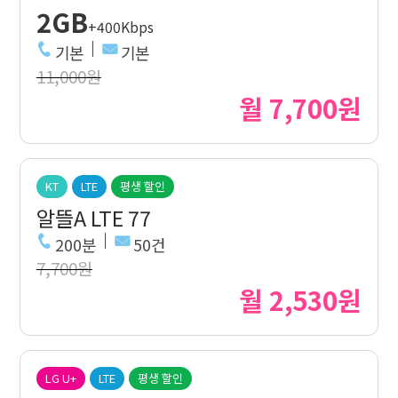
2GB
+400Kbps
기본
기본
11,000원
월 7,700원
KT
LTE
평생 할인
알뜰A LTE 77
200분
50건
7,700원
월 2,530원
LG U+
LTE
평생 할인