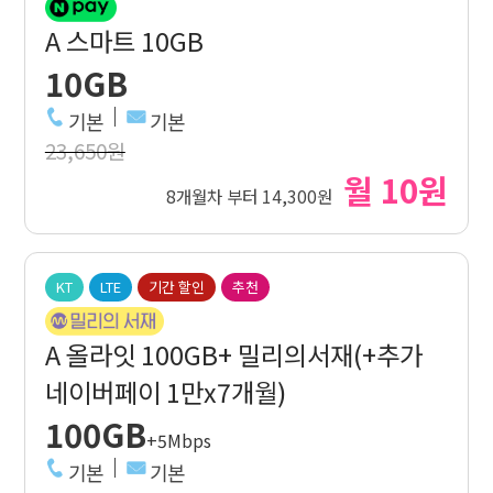
A 스마트 10GB
10GB
기본
기본
23,650원
월 10원
8개월차 부터 14,300원
KT
LTE
기간 할인
추천
A 올라잇 100GB+ 밀리의서재(+추가
네이버페이 1만x7개월)
100GB
+5Mbps
기본
기본