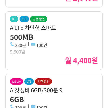
KT
LTE
평생 할인
A LTE 차단형 스마트
500MB
230분
100건
9,900원
월 4,400원
LG U+
LTE
기간 할인
A 갓성비 6GB/300분 9
6GB
300분
100건