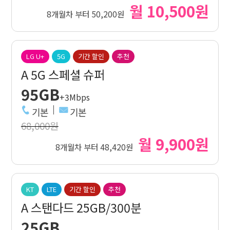
월 10,500원
8개월차 부터 50,200원
LG U+
5G
기간 할인
추천
A 5G 스페셜 슈퍼
95GB
+3Mbps
기본
기본
68,000원
월 9,900원
8개월차 부터 48,420원
KT
LTE
기간 할인
추천
A 스탠다드 25GB/300분
25GB