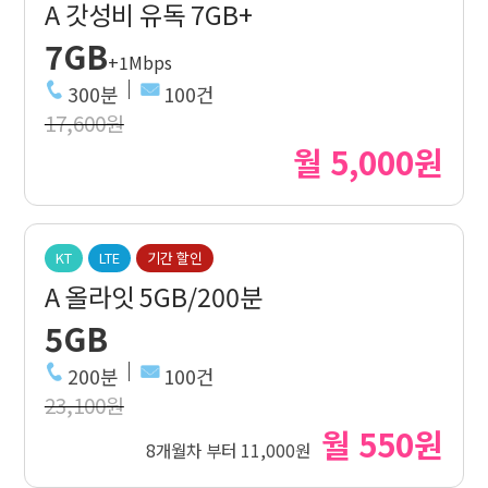
A 갓성비 유독 7GB+
7GB
+1Mbps
300분
100건
17,600원
월 5,000원
KT
LTE
기간 할인
A 올라잇 5GB/200분
5GB
200분
100건
23,100원
월 550원
8개월차 부터 11,000원