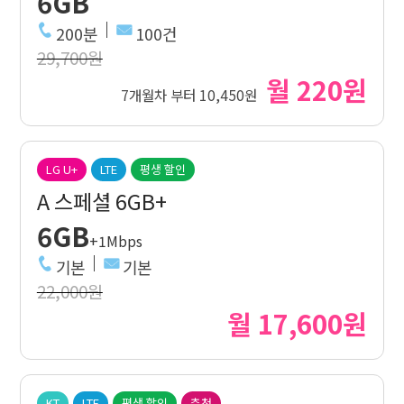
6GB
200분
100건
29,700원
월 220원
7개월차 부터 10,450원
LG U+
LTE
평생 할인
A 스페셜 6GB+
6GB
+1Mbps
기본
기본
22,000원
월 17,600원
KT
LTE
평생 할인
추천