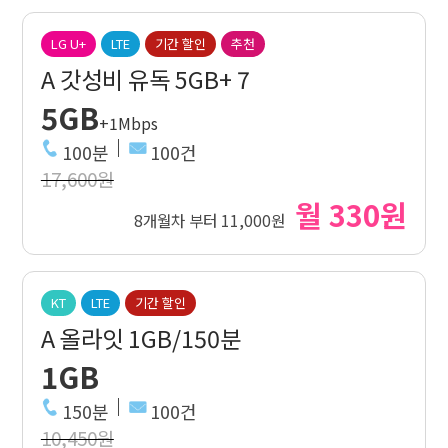
LG U+
LTE
기간 할인
추천
A 갓성비 유독 5GB+ 7
5GB
+1Mbps
100분
100건
17,600원
월 330원
8개월차 부터 11,000원
KT
LTE
기간 할인
A 올라잇 1GB/150분
1GB
150분
100건
10,450원