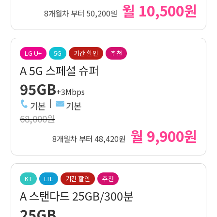
월 10,500원
8개월차 부터 50,200원
LG U+
5G
기간 할인
추천
A 5G 스페셜 슈퍼
95GB
+3Mbps
기본
기본
68,000원
월 9,900원
8개월차 부터 48,420원
KT
LTE
기간 할인
추천
A 스탠다드 25GB/300분
25GB