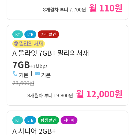
월 110원
8개월차 부터 7,700원
KT
LTE
기간 할인
A 올라잇 7GB+ 밀리의서재
7GB
+1Mbps
기본
기본
28,600원
월 12,000원
8개월차 부터 19,800원
KT
LTE
평생 할인
시니어
A 시니어 2GB+