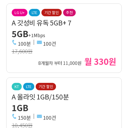
LG U+
LTE
기간 할인
추천
A 갓성비 유독 5GB+ 7
5GB
+1Mbps
100분
100건
17,600원
월 330원
8개월차 부터 11,000원
KT
LTE
기간 할인
A 올라잇 1GB/150분
1GB
150분
100건
10,450원