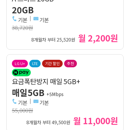
20GB
기본
기본
38,720원
월 2,200원
8개월차 부터 25,520원
LG U+
LTE
기간 할인
추천
요금폭탄방지 매일 5GB+
매일5GB
+5Mbps
기본
기본
55,000원
월 11,000원
8개월차 부터 49,500원