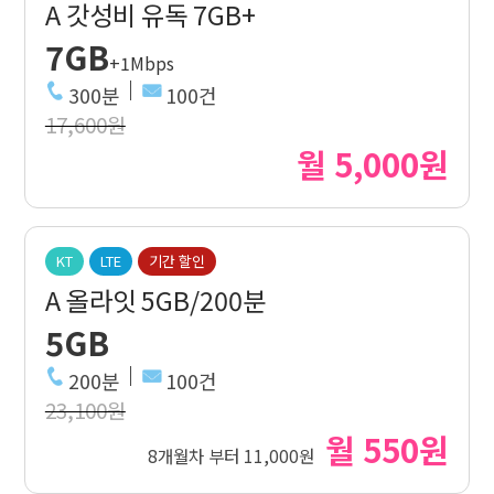
A 갓성비 유독 7GB+
7GB
+1Mbps
300분
100건
17,600원
월 5,000원
KT
LTE
기간 할인
A 올라잇 5GB/200분
5GB
200분
100건
23,100원
월 550원
8개월차 부터 11,000원