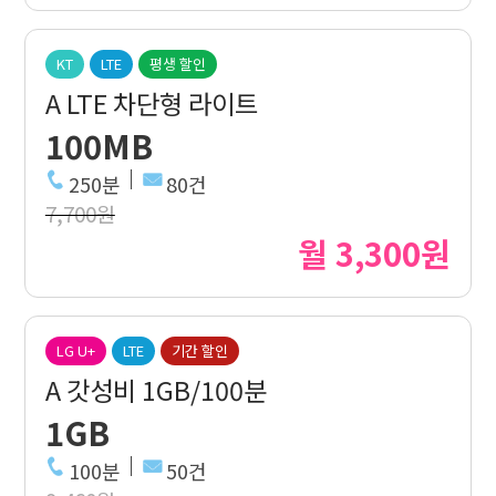
KT
LTE
평생 할인
A LTE 차단형 라이트
100MB
250분
80건
7,700원
월 3,300원
LG U+
LTE
기간 할인
A 갓성비 1GB/100분
1GB
100분
50건