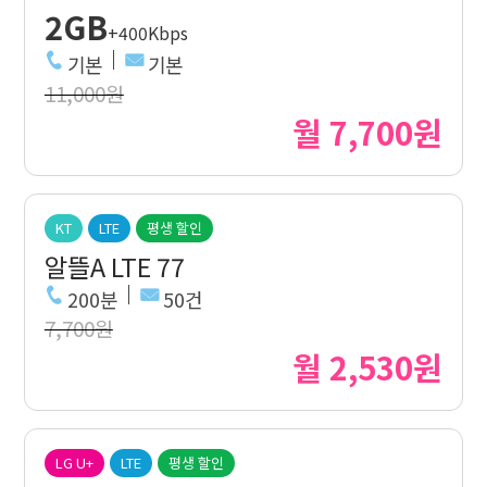
2GB
+400Kbps
기본
기본
11,000원
월 7,700원
KT
LTE
평생 할인
알뜰A LTE 77
200분
50건
7,700원
월 2,530원
LG U+
LTE
평생 할인