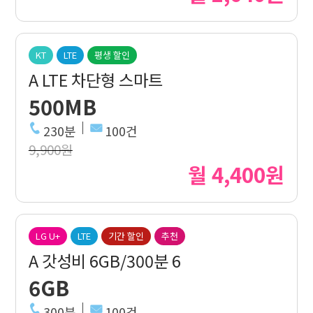
KT
LTE
평생 할인
A LTE 차단형 스마트
500MB
230분
100건
9,900원
월 4,400원
LG U+
LTE
기간 할인
추천
A 갓성비 6GB/300분 6
6GB
300분
100건