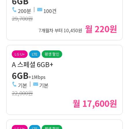
6GB
200분
100건
29,700원
월 220원
7개월차 부터 10,450원
LG U+
LTE
평생 할인
A 스페셜 6GB+
6GB
+1Mbps
기본
기본
22,000원
월 17,600원
LG U+
LTE
평생 할인