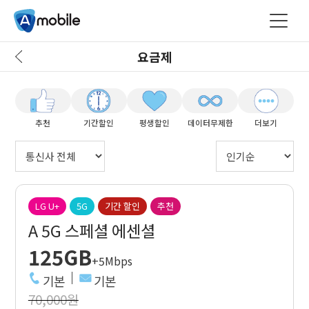
요금제
추천
기간할인
평생할인
데이터무제한
더보기
LG U+
5G
기간 할인
추천
A 5G 스페셜 에센셜
125GB
+5Mbps
기본
기본
70,000원