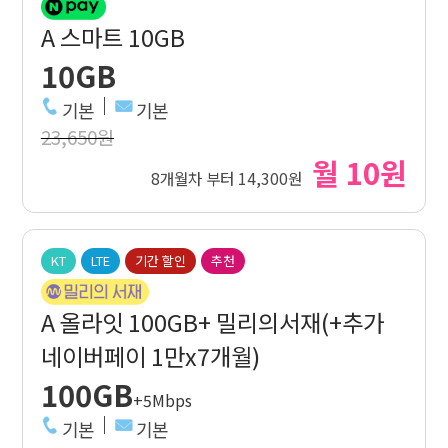
A 스마트 10GB
10GB
기본
기본
23,650원
월 10원
8개월차 부터 14,300원
KT
LTE
기간 할인
추천
A 올라잇 100GB+ 밀리의서재(+추가
네이버페이 1만x7개월)
100GB
+5Mbps
기본
기본