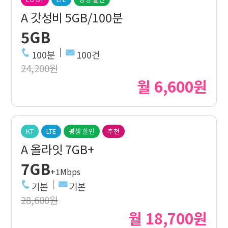
A 갓성비 5GB/100분
5GB
100분
100건
24,200원
월 6,600원
KT
LTE
평생 할인
추천
A 올라잇 7GB+
7GB
+1Mbps
기본
기본
28,600원
월 18,700원