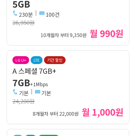
5GB
230분
100건
26,950원
월 990원
10개월차 부터 9,350원
LG U+
LTE
기간 할인
A 스페셜 7GB+
7GB
+1Mbps
기본
기본
24,200원
월 1,000원
8개월차 부터 22,000원