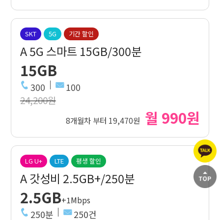
SKT
5G
기간 할인
A 5G 스마트 15GB/300분
15GB
300
100
24,200원
월 990원
8개월차 부터 19,470원
LG U+
LTE
평생 할인
A 갓성비 2.5GB+/250분
2.5GB
+1Mbps
250분
250건