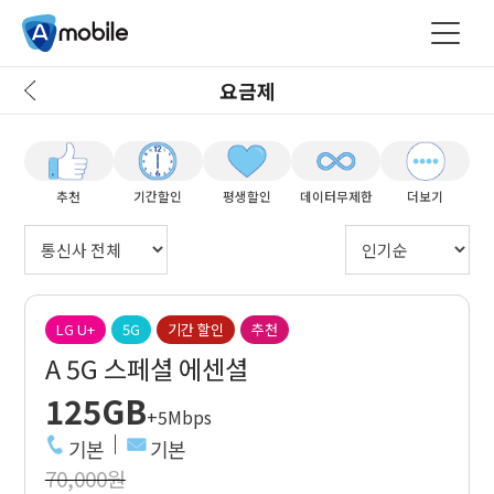
요금제
추천
기간할인
평생할인
데이터무제한
더보기
LG U+
5G
기간 할인
추천
A 5G 스페셜 에센셜
125GB
+5Mbps
기본
기본
70,000원