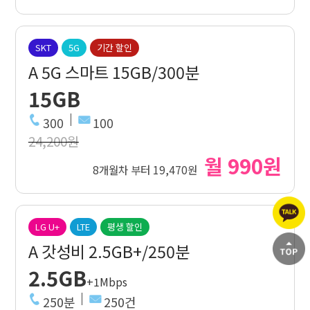
SKT
5G
기간 할인
A 5G 스마트 15GB/300분
15GB
300
100
24,200원
월 990원
8개월차 부터 19,470원
LG U+
LTE
평생 할인
A 갓성비 2.5GB+/250분
2.5GB
+1Mbps
250분
250건