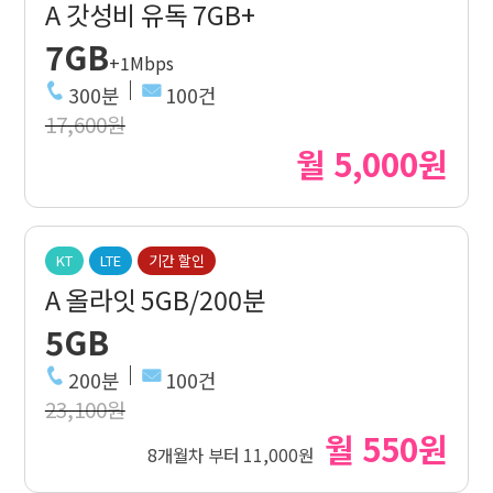
A 갓성비 유독 7GB+
7GB
+1Mbps
300분
100건
17,600원
월 5,000원
KT
LTE
기간 할인
A 올라잇 5GB/200분
5GB
200분
100건
23,100원
월 550원
8개월차 부터 11,000원