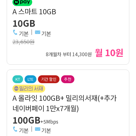
A 스마트 10GB
10GB
기본
기본
23,650원
월 10원
8개월차 부터 14,300원
KT
LTE
기간 할인
추천
A 올라잇 100GB+ 밀리의서재(+추가
네이버페이 1만x7개월)
100GB
+5Mbps
기본
기본