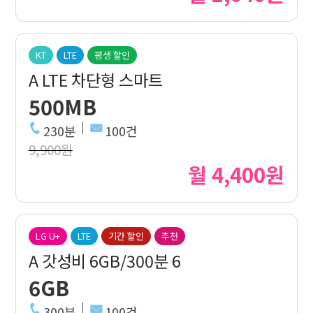
KT
LTE
평생 할인
A LTE 차단형 스마트
500MB
230분
100건
9,900원
월 4,400원
LG U+
LTE
기간 할인
추천
A 갓성비 6GB/300분 6
6GB
300분
100건