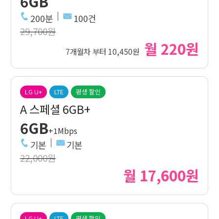
6GB
200분
100건
29,700원
월 220원
7개월차 부터 10,450원
LG U+
LTE
평생 할인
A 스페셜 6GB+
6GB
+1Mbps
기본
기본
22,000원
월 17,600원
LG U+
LTE
평생 할인