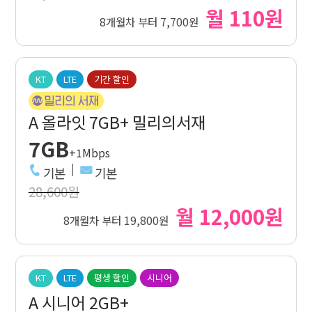
월 110원
8개월차 부터 7,700원
KT
LTE
기간 할인
A 올라잇 7GB+ 밀리의서재
7GB
+1Mbps
기본
기본
28,600원
월 12,000원
8개월차 부터 19,800원
KT
LTE
평생 할인
시니어
A 시니어 2GB+