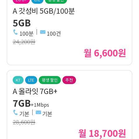
A 갓성비 5GB/100분
5GB
100분
100건
24,200원
월 6,600원
KT
LTE
평생 할인
추천
A 올라잇 7GB+
7GB
+1Mbps
기본
기본
28,600원
월 18,700원