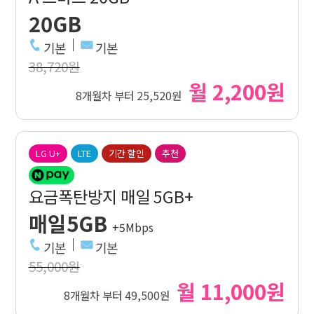
20GB
기본
기본
38,720원
월 2,200원
8개월차 부터 25,520원
LG U+
LTE
기간 할인
추천
요금폭탄방지 매일 5GB+
매일5GB
+5Mbps
기본
기본
55,000원
월 11,000원
8개월차 부터 49,500원