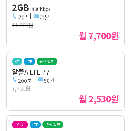
2GB
+400Kbps
기본
기본
11,000원
월 7,700원
KT
LTE
평생 할인
알뜰A LTE 77
200분
50건
7,700원
월 2,530원
LG U+
LTE
평생 할인