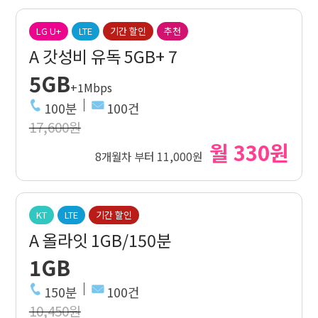
LG U+
LTE
기간 할인
추천
A 갓성비 유독 5GB+ 7
5GB
+1Mbps
100분
100건
17,600원
월 330원
8개월차 부터 11,000원
KT
LTE
기간 할인
A 올라잇 1GB/150분
1GB
150분
100건
10,450원