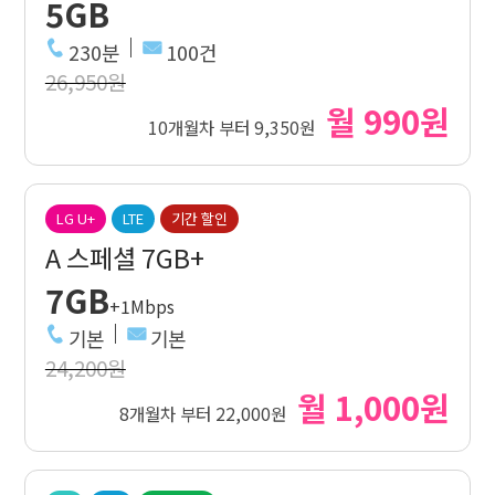
5GB
230분
100건
26,950원
월 990원
10개월차 부터 9,350원
LG U+
LTE
기간 할인
A 스페셜 7GB+
7GB
+1Mbps
기본
기본
24,200원
월 1,000원
8개월차 부터 22,000원