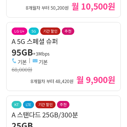
월 10,500원
8개월차 부터 50,200원
LG U+
5G
기간 할인
추천
A 5G 스페셜 슈퍼
95GB
+3Mbps
기본
기본
68,000원
월 9,900원
8개월차 부터 48,420원
KT
LTE
기간 할인
추천
A 스탠다드 25GB/300분
25GB