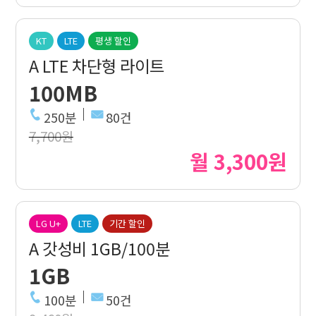
KT
LTE
평생 할인
A LTE 차단형 라이트
100MB
250분
80건
7,700원
월 3,300원
LG U+
LTE
기간 할인
A 갓성비 1GB/100분
1GB
100분
50건