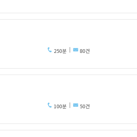
250분
80건
100분
50건