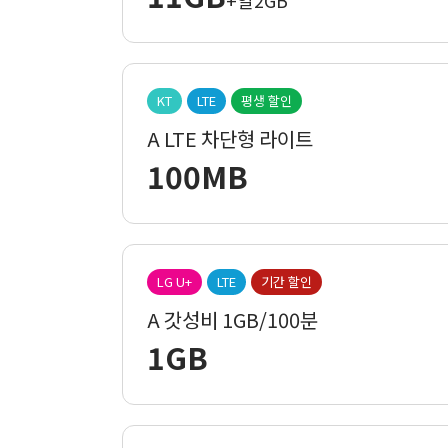
+일2GB
KT
LTE
평생 할인
A LTE 차단형 라이트
100MB
LG U+
LTE
기간 할인
A 갓성비 1GB/100분
1GB