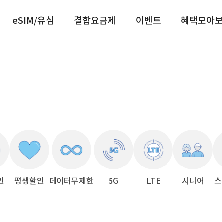
eSIM/유심
결합요금제
이벤트
혜택모아
인
평생할인
데이터무제한
5G
LTE
시니어
스