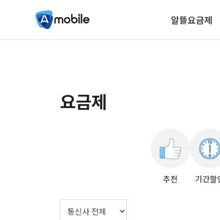
알뜰요금제
요금제
추천
기간할