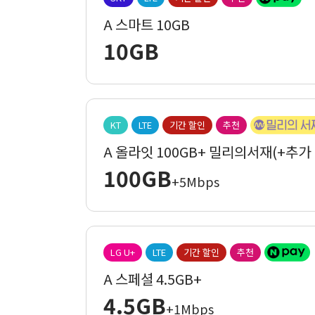
A 스마트 10GB
10GB
KT
LTE
기간 할인
추천
A 올라잇 100GB+ 밀리의서재(+추가
100GB
+5Mbps
LG U+
LTE
기간 할인
추천
A 스페셜 4.5GB+
4.5GB
+1Mbps