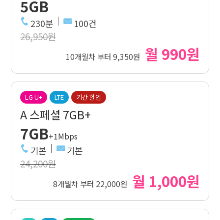
5GB
230분
100건
26,950원
월 990원
10개월차 부터 9,350원
LG U+
LTE
기간 할인
A 스페셜 7GB+
7GB
+1Mbps
기본
기본
24,200원
월 1,000원
8개월차 부터 22,000원