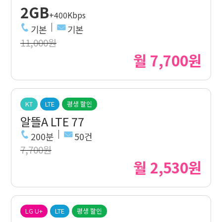
2GB
+400Kbps
기본
기본
11,000원
월 7,700원
KT
LTE
평생 할인
알뜰A LTE 77
200분
50건
7,700원
월 2,530원
LG U+
LTE
평생 할인