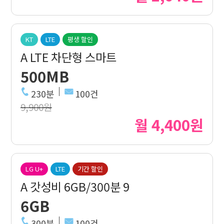
KT
LTE
평생 할인
A LTE 차단형 스마트
500MB
230분
100건
9,900원
월 4,400원
LG U+
LTE
기간 할인
A 갓성비 6GB/300분 9
6GB
300분
100건