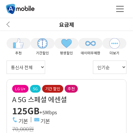
요금제
추천
기간할인
평생할인
데이터무제한
더보기
LG U+
5G
기간 할인
추천
A 5G 스페셜 에센셜
125GB
+5Mbps
기본
기본
70,000원