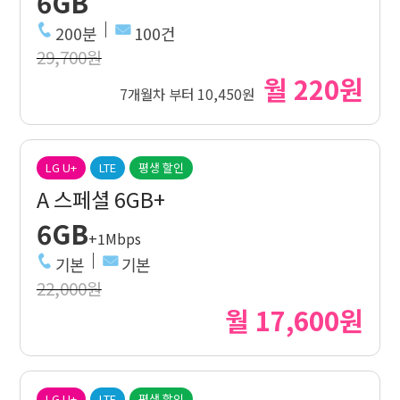
6GB
200분
100건
29,700원
월 220원
7개월차 부터 10,450원
LG U+
LTE
평생 할인
A 스페셜 6GB+
6GB
+1Mbps
기본
기본
22,000원
월 17,600원
LG U+
LTE
평생 할인