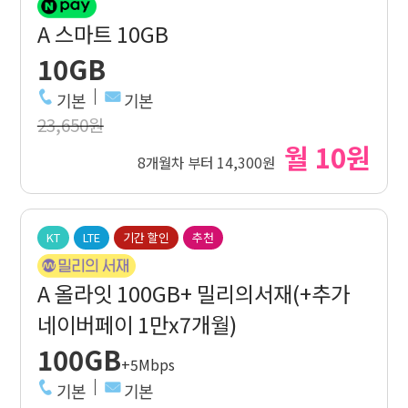
A 스마트 10GB
10GB
기본
기본
23,650원
월 10원
8개월차 부터 14,300원
KT
LTE
기간 할인
추천
A 올라잇 100GB+ 밀리의서재(+추가
네이버페이 1만x7개월)
100GB
+5Mbps
기본
기본