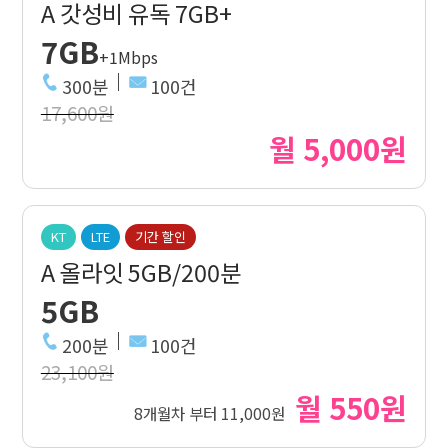
A 갓성비 유독 7GB+
7GB
+1Mbps
300분
100건
17,600원
월 5,000원
KT
LTE
기간 할인
A 올라잇 5GB/200분
5GB
200분
100건
23,100원
월 550원
8개월차 부터 11,000원