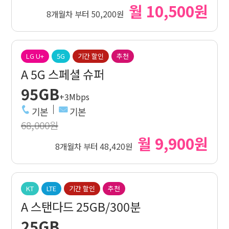
월 10,500원
8개월차 부터 50,200원
LG U+
5G
기간 할인
추천
A 5G 스페셜 슈퍼
95GB
+3Mbps
기본
기본
68,000원
월 9,900원
8개월차 부터 48,420원
KT
LTE
기간 할인
추천
A 스탠다드 25GB/300분
25GB