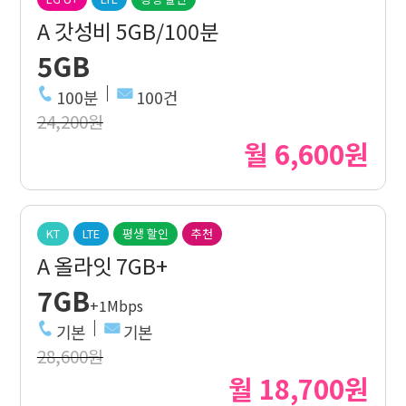
A 갓성비 5GB/100분
5GB
100분
100건
24,200원
월 6,600원
KT
LTE
평생 할인
추천
A 올라잇 7GB+
7GB
+1Mbps
기본
기본
28,600원
월 18,700원