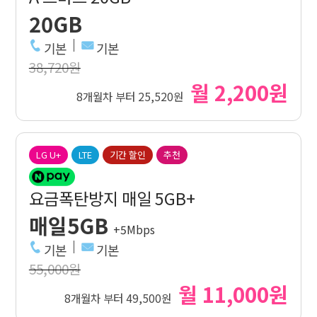
20GB
기본
기본
38,720원
월 2,200원
8개월차 부터 25,520원
LG U+
LTE
기간 할인
추천
요금폭탄방지 매일 5GB+
매일5GB
+5Mbps
기본
기본
55,000원
월 11,000원
8개월차 부터 49,500원