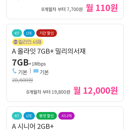
월 110원
8개월차 부터 7,700원
KT
LTE
기간 할인
A 올라잇 7GB+ 밀리의서재
7GB
+1Mbps
기본
기본
28,600원
월 12,000원
8개월차 부터 19,800원
KT
LTE
평생 할인
시니어
A 시니어 2GB+