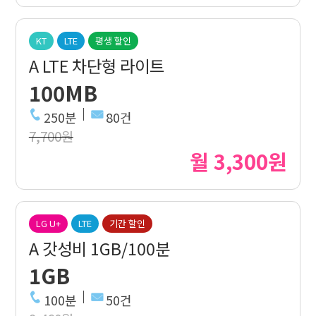
KT
LTE
평생 할인
A LTE 차단형 라이트
100MB
250분
80건
7,700원
월 3,300원
LG U+
LTE
기간 할인
A 갓성비 1GB/100분
1GB
100분
50건