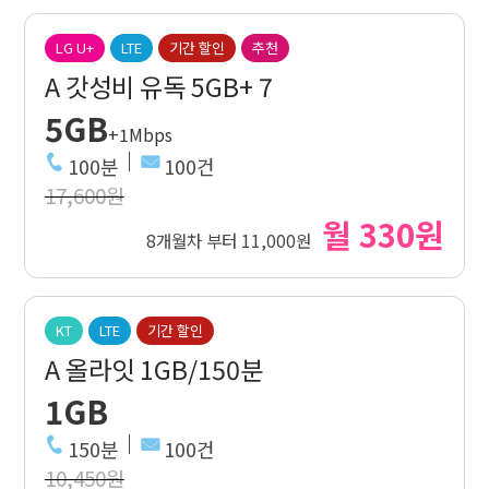
LG U+
LTE
기간 할인
추천
A 갓성비 유독 5GB+ 7
5GB
+1Mbps
100분
100건
17,600원
월 330원
8개월차 부터 11,000원
KT
LTE
기간 할인
A 올라잇 1GB/150분
1GB
150분
100건
10,450원