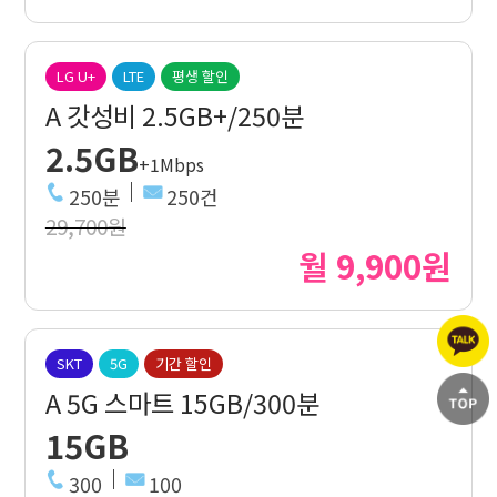
LG U+
LTE
평생 할인
A 갓성비 2.5GB+/250분
2.5GB
+1Mbps
250분
250건
29,700원
월 9,900원
SKT
5G
기간 할인
A 5G 스마트 15GB/300분
15GB
300
100