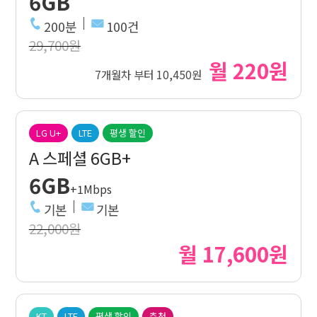
6GB
200분
100건
29,700원
월 220원
7개월차 부터 10,450원
LG U+
LTE
평생 할인
A 스페셜 6GB+
6GB
+1Mbps
기본
기본
22,000원
월 17,600원
KT
LTE
평생 할인
추천