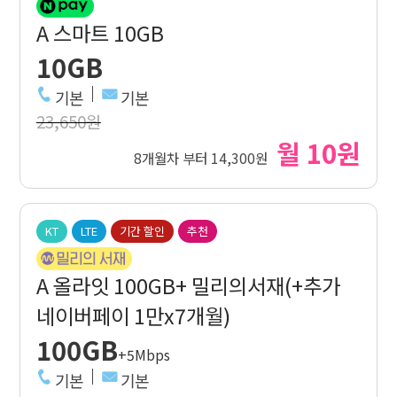
A 스마트 10GB
10GB
기본
기본
23,650원
월 10원
8개월차 부터 14,300원
KT
LTE
기간 할인
추천
A 올라잇 100GB+ 밀리의서재(+추가
네이버페이 1만x7개월)
100GB
+5Mbps
기본
기본