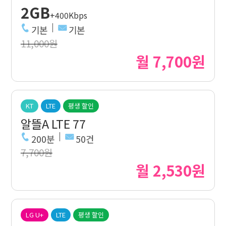
2GB
+400Kbps
기본
기본
11,000원
월 7,700원
KT
LTE
평생 할인
알뜰A LTE 77
200분
50건
7,700원
월 2,530원
LG U+
LTE
평생 할인