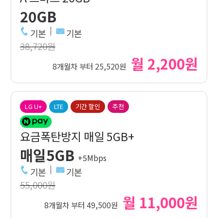
20GB
기본
기본
38,720원
월 2,200원
8개월차 부터 25,520원
LG U+
LTE
기간 할인
추천
요금폭탄방지 매일 5GB+
매일5GB
+5Mbps
기본
기본
55,000원
월 11,000원
8개월차 부터 49,500원