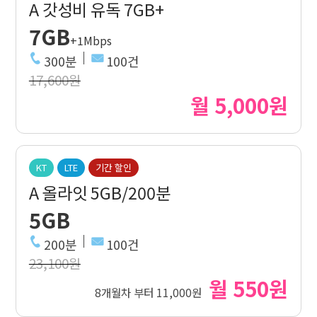
A 갓성비 유독 7GB+
7GB
+1Mbps
300분
100건
17,600원
월 5,000원
KT
LTE
기간 할인
A 올라잇 5GB/200분
5GB
200분
100건
23,100원
월 550원
8개월차 부터 11,000원