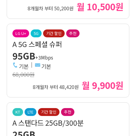
월 10,500원
8개월차 부터 50,200원
LG U+
5G
기간 할인
추천
A 5G 스페셜 슈퍼
95GB
+3Mbps
기본
기본
68,000원
월 9,900원
8개월차 부터 48,420원
KT
LTE
기간 할인
추천
A 스탠다드 25GB/300분
25GB