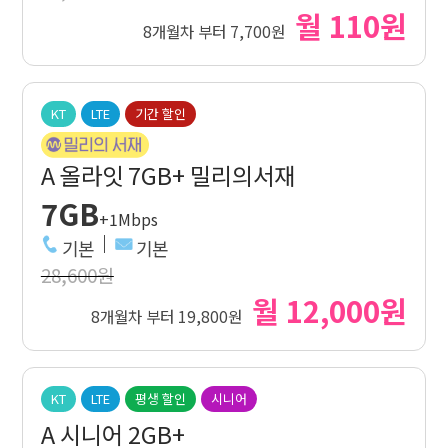
월 110원
8개월차 부터 7,700원
KT
LTE
기간 할인
A 올라잇 7GB+ 밀리의서재
7GB
+1Mbps
기본
기본
28,600원
월 12,000원
8개월차 부터 19,800원
KT
LTE
평생 할인
시니어
A 시니어 2GB+