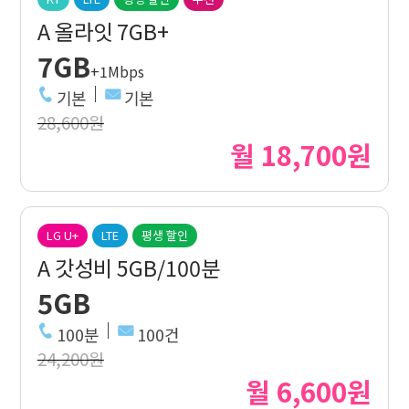
A 올라잇 7GB+
7GB
+1Mbps
기본
기본
28,600원
월 18,700원
LG U+
LTE
평생 할인
A 갓성비 5GB/100분
5GB
100분
100건
24,200원
월 6,600원