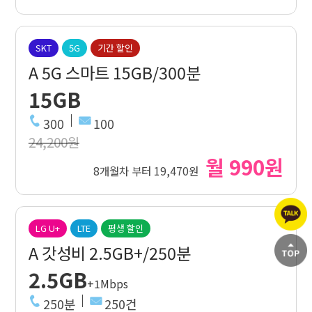
SKT
5G
기간 할인
A 5G 스마트 15GB/300분
15GB
300
100
24,200원
월 990원
8개월차 부터 19,470원
LG U+
LTE
평생 할인
A 갓성비 2.5GB+/250분
2.5GB
+1Mbps
250분
250건