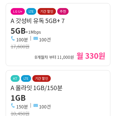
LG U+
LTE
기간 할인
추천
A 갓성비 유독 5GB+ 7
5GB
+1Mbps
100분
100건
17,600원
월 330원
8개월차 부터 11,000원
KT
LTE
기간 할인
A 올라잇 1GB/150분
1GB
150분
100건
10,450원