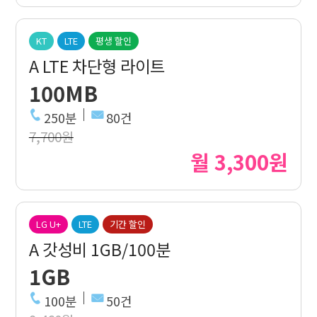
KT
LTE
평생 할인
A LTE 차단형 라이트
100MB
250분
80건
7,700원
월 3,300원
LG U+
LTE
기간 할인
A 갓성비 1GB/100분
1GB
100분
50건