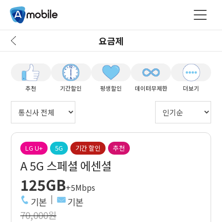
요금제
추천
기간할인
평생할인
데이터무제한
더보기
LG U+
5G
기간 할인
추천
A 5G 스페셜 에센셜
125GB
+5Mbps
기본
기본
70,000원