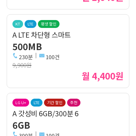
KT
LTE
평생 할인
A LTE 차단형 스마트
500MB
230분
100건
9,900원
월 4,400원
LG U+
LTE
기간 할인
추천
A 갓성비 6GB/300분 6
6GB
300분
100건