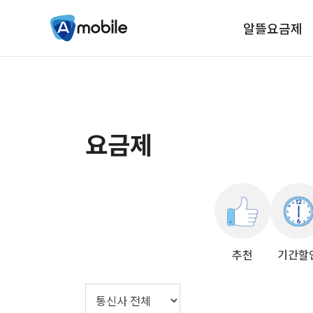
알뜰요금제
요금제
추천
기간할