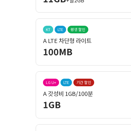
+일2GB
KT
LTE
평생 할인
A LTE 차단형 라이트
100MB
LG U+
LTE
기간 할인
A 갓성비 1GB/100분
1GB