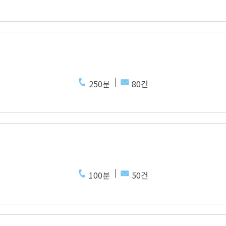
250분
80건
100분
50건