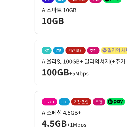
A 스마트 10GB
10GB
KT
LTE
기간 할인
추천
A 올라잇 100GB+ 밀리의서재(+추가
100GB
+5Mbps
LG U+
LTE
기간 할인
추천
A 스페셜 4.5GB+
4.5GB
+1Mbps