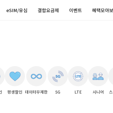
eSIM/유심
결합요금제
이벤트
혜택모아
인
평생할인
데이터무제한
5G
LTE
시니어
스