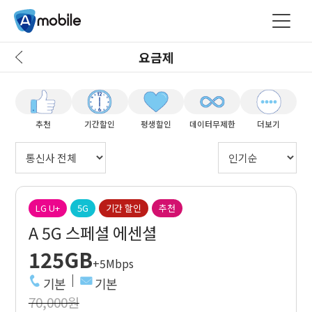
요금제
추천
기간할인
평생할인
데이터무제한
더보기
LG U+
5G
기간 할인
추천
A 5G 스페셜 에센셜
125GB
+5Mbps
기본
기본
70,000원