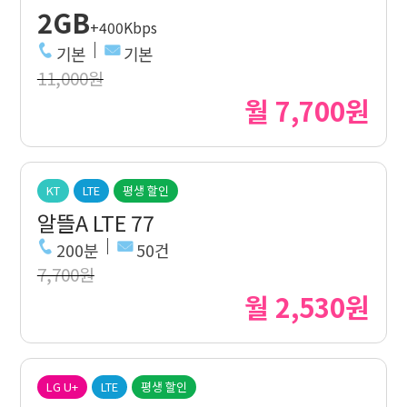
2GB
+400Kbps
기본
기본
11,000원
월 7,700원
KT
LTE
평생 할인
알뜰A LTE 77
200분
50건
7,700원
월 2,530원
LG U+
LTE
평생 할인