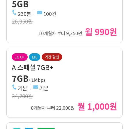
5GB
230분
100건
26,950원
월 990원
10개월차 부터 9,350원
LG U+
LTE
기간 할인
A 스페셜 7GB+
7GB
+1Mbps
기본
기본
24,200원
월 1,000원
8개월차 부터 22,000원