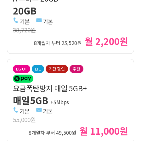
20GB
기본
기본
38,720원
월 2,200원
8개월차 부터 25,520원
LG U+
LTE
기간 할인
추천
요금폭탄방지 매일 5GB+
매일5GB
+5Mbps
기본
기본
55,000원
월 11,000원
8개월차 부터 49,500원