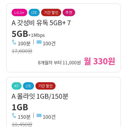
LG U+
LTE
기간 할인
추천
A 갓성비 유독 5GB+ 7
5GB
+1Mbps
100분
100건
17,600원
월 330원
8개월차 부터 11,000원
KT
LTE
기간 할인
A 올라잇 1GB/150분
1GB
150분
100건
10,450원