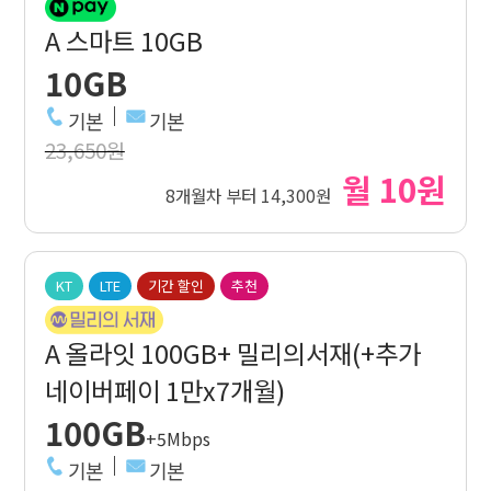
A 스마트 10GB
10GB
기본
기본
23,650원
월 10원
8개월차 부터 14,300원
KT
LTE
기간 할인
추천
A 올라잇 100GB+ 밀리의서재(+추가
네이버페이 1만x7개월)
100GB
+5Mbps
기본
기본