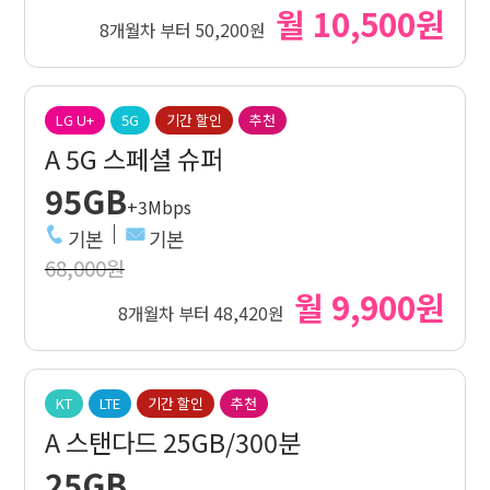
월 10,500원
8개월차 부터 50,200원
LG U+
5G
기간 할인
추천
A 5G 스페셜 슈퍼
95GB
+3Mbps
기본
기본
68,000원
월 9,900원
8개월차 부터 48,420원
KT
LTE
기간 할인
추천
A 스탠다드 25GB/300분
25GB