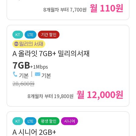
월 110원
8개월차 부터 7,700원
KT
LTE
기간 할인
A 올라잇 7GB+ 밀리의서재
7GB
+1Mbps
기본
기본
28,600원
월 12,000원
8개월차 부터 19,800원
KT
LTE
평생 할인
시니어
A 시니어 2GB+