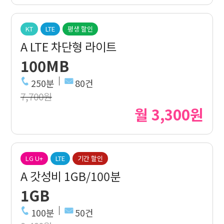
KT
LTE
평생 할인
A LTE 차단형 라이트
100MB
250분
80건
7,700원
월 3,300원
LG U+
LTE
기간 할인
A 갓성비 1GB/100분
1GB
100분
50건