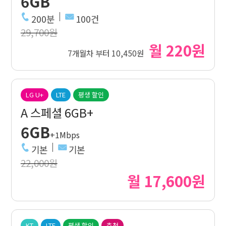
6GB
200분
100건
29,700원
월 220원
7개월차 부터 10,450원
LG U+
LTE
평생 할인
A 스페셜 6GB+
6GB
+1Mbps
기본
기본
22,000원
월 17,600원
KT
LTE
평생 할인
추천