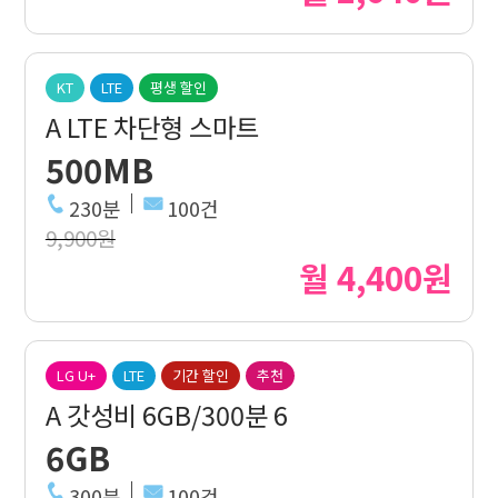
KT
LTE
평생 할인
A LTE 차단형 스마트
500MB
230분
100건
9,900원
월 4,400원
LG U+
LTE
기간 할인
추천
A 갓성비 6GB/300분 6
6GB
300분
100건