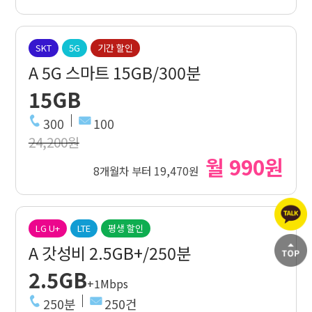
SKT
5G
기간 할인
A 5G 스마트 15GB/300분
15GB
300
100
24,200원
월 990원
8개월차 부터 19,470원
LG U+
LTE
평생 할인
A 갓성비 2.5GB+/250분
2.5GB
+1Mbps
250분
250건