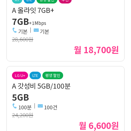
A 올라잇 7GB+
7GB
+1Mbps
기본
기본
28,600원
월 18,700원
LG U+
LTE
평생 할인
A 갓성비 5GB/100분
5GB
100분
100건
24,200원
월 6,600원