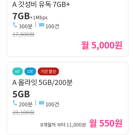
A 갓성비 유독 7GB+
7GB
+1Mbps
300분
100건
17,600원
월 5,000원
KT
LTE
기간 할인
A 올라잇 5GB/200분
5GB
200분
100건
23,100원
월 550원
8개월차 부터 11,000원