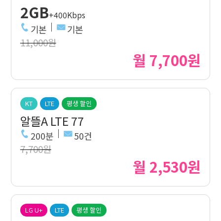
2GB
+400Kbps
기본
기본
11,000원
월 7,700원
KT
LTE
평생 할인
알뜰A LTE 77
200분
50건
7,700원
월 2,530원
LG U+
LTE
평생 할인