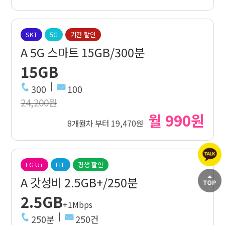
SKT
5G
기간 할인
A 5G 스마트 15GB/300분
15GB
300
100
24,200원
월 990원
8개월차 부터 19,470원
LG U+
LTE
평생 할인
A 갓성비 2.5GB+/250분
2.5GB
+1Mbps
250분
250건