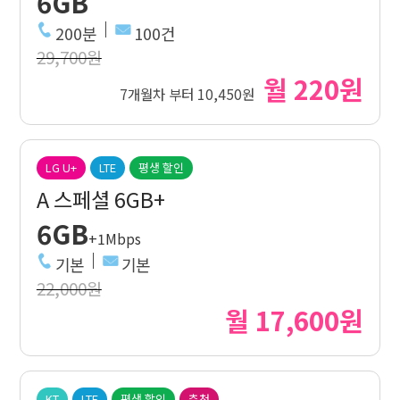
6GB
200분
100건
29,700원
월 220원
7개월차 부터 10,450원
LG U+
LTE
평생 할인
A 스페셜 6GB+
6GB
+1Mbps
기본
기본
22,000원
월 17,600원
KT
LTE
평생 할인
추천