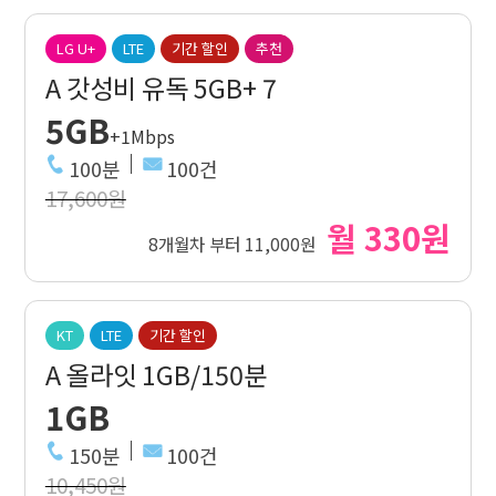
LG U+
LTE
기간 할인
추천
A 갓성비 유독 5GB+ 7
5GB
+1Mbps
100분
100건
17,600원
월 330원
8개월차 부터 11,000원
KT
LTE
기간 할인
A 올라잇 1GB/150분
1GB
150분
100건
10,450원