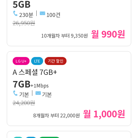
5GB
230분
100건
26,950원
월 990원
10개월차 부터 9,350원
LG U+
LTE
기간 할인
A 스페셜 7GB+
7GB
+1Mbps
기본
기본
24,200원
월 1,000원
8개월차 부터 22,000원