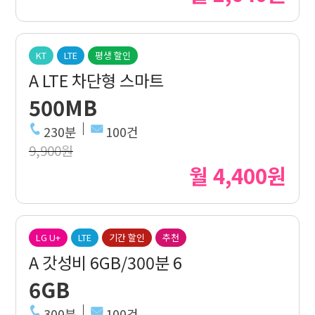
KT
LTE
평생 할인
A LTE 차단형 스마트
500MB
230분
100건
9,900원
월 4,400원
LG U+
LTE
기간 할인
추천
A 갓성비 6GB/300분 6
6GB
300분
100건