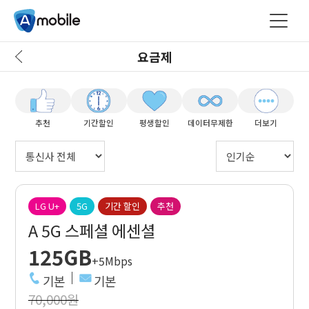
요금제
추천
기간할인
평생할인
데이터무제한
더보기
LG U+
5G
기간 할인
추천
A 5G 스페셜 에센셜
125GB
+5Mbps
기본
기본
70,000원