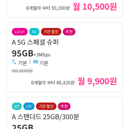
월 10,500원
8개월차 부터 50,200원
LG U+
5G
기간 할인
추천
A 5G 스페셜 슈퍼
95GB
+3Mbps
기본
기본
68,000원
월 9,900원
8개월차 부터 48,420원
KT
LTE
기간 할인
추천
A 스탠다드 25GB/300분
25GB