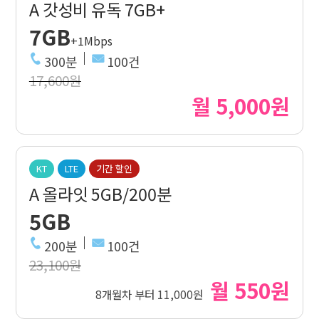
A 갓성비 유독 7GB+
7GB
+1Mbps
300분
100건
17,600원
월 5,000원
KT
LTE
기간 할인
A 올라잇 5GB/200분
5GB
200분
100건
23,100원
월 550원
8개월차 부터 11,000원