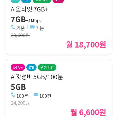
A 올라잇 7GB+
7GB
+1Mbps
기본
기본
28,600원
월 18,700원
LG U+
LTE
평생 할인
A 갓성비 5GB/100분
5GB
100분
100건
24,200원
월 6,600원