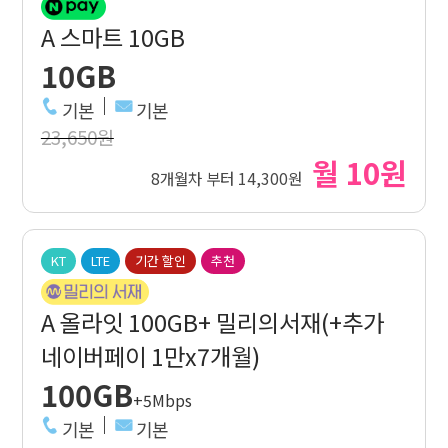
A 스마트 10GB
10GB
기본
기본
23,650원
월 10원
8개월차 부터 14,300원
KT
LTE
기간 할인
추천
A 올라잇 100GB+ 밀리의서재(+추가
네이버페이 1만x7개월)
100GB
+5Mbps
기본
기본