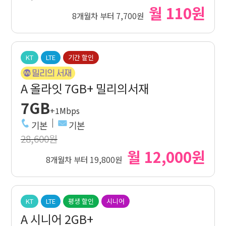
월 110원
8개월차 부터 7,700원
KT
LTE
기간 할인
A 올라잇 7GB+ 밀리의서재
7GB
+1Mbps
기본
기본
28,600원
월 12,000원
8개월차 부터 19,800원
KT
LTE
평생 할인
시니어
A 시니어 2GB+