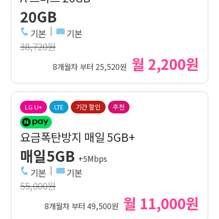
20GB
기본
기본
38,720원
월 2,200원
8개월차 부터 25,520원
LG U+
LTE
기간 할인
추천
요금폭탄방지 매일 5GB+
매일5GB
+5Mbps
기본
기본
55,000원
월 11,000원
8개월차 부터 49,500원