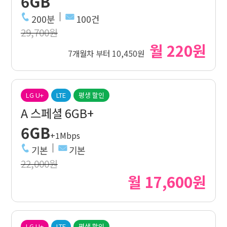
6GB
200분
100건
29,700원
월 220원
7개월차 부터 10,450원
LG U+
LTE
평생 할인
A 스페셜 6GB+
6GB
+1Mbps
기본
기본
22,000원
월 17,600원
LG U+
LTE
평생 할인