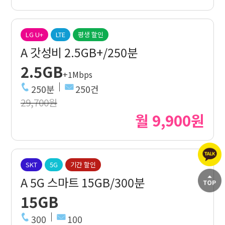
LG U+
LTE
평생 할인
A 갓성비 2.5GB+/250분
2.5GB
+1Mbps
250분
250건
29,700원
월 9,900원
SKT
5G
기간 할인
A 5G 스마트 15GB/300분
15GB
300
100