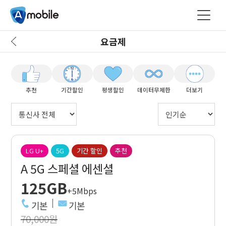
요금제
추천
기간할인
평생할인
데이터무제한
더보기
LG U+
5G
기간 할인
추천
A 5G 스페셜 에센셜
125GB
+5Mbps
기본
기본
70,000원