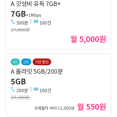
A 갓성비 유독 7GB+
7GB
+1Mbps
300분
100건
17,600원
월 5,000원
KT
LTE
기간 할인
A 올라잇 5GB/200분
5GB
200분
100건
23,100원
월 550원
8개월차 부터 11,000원