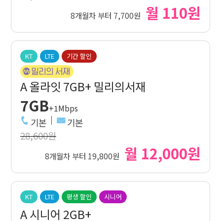
월 110원
8개월차 부터 7,700원
KT
LTE
기간 할인
A 올라잇 7GB+ 밀리의서재
7GB
+1Mbps
기본
기본
28,600원
월 12,000원
8개월차 부터 19,800원
KT
LTE
평생 할인
시니어
A 시니어 2GB+