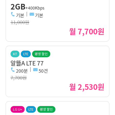
2GB
+400Kbps
기본
기본
11,000원
월 7,700원
KT
LTE
평생 할인
알뜰A LTE 77
200분
50건
7,700원
월 2,530원
LG U+
LTE
평생 할인