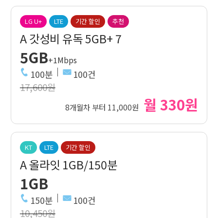
LG U+
LTE
기간 할인
추천
A 갓성비 유독 5GB+ 7
5GB
+1Mbps
100분
100건
17,600원
월 330원
8개월차 부터 11,000원
KT
LTE
기간 할인
A 올라잇 1GB/150분
1GB
150분
100건
10,450원