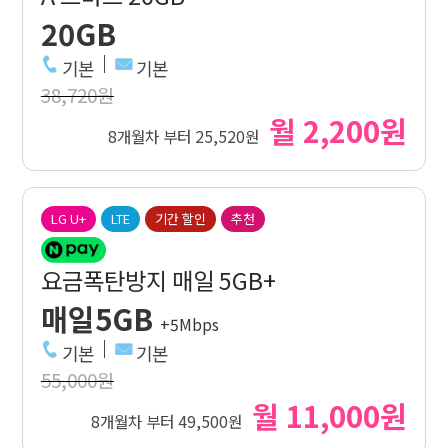
20GB
기본
기본
38,720원
월 2,200원
8개월차 부터 25,520원
LG U+
LTE
기간 할인
추천
요금폭탄방지 매일 5GB+
매일5GB
+5Mbps
기본
기본
55,000원
월 11,000원
8개월차 부터 49,500원