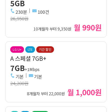
5GB
230분
100건
26,950원
월 990원
10개월차 부터 9,350원
LG U+
LTE
기간 할인
A 스페셜 7GB+
7GB
+1Mbps
기본
기본
24,200원
월 1,000원
8개월차 부터 22,000원