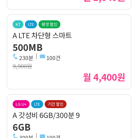
KT
LTE
평생 할인
A LTE 차단형 스마트
500MB
230분
100건
9,900원
월 4,400원
LG U+
LTE
기간 할인
A 갓성비 6GB/300분 9
6GB
300분
100건