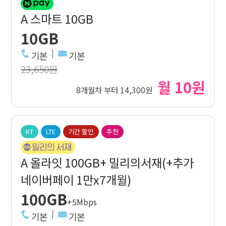
A 스마트 10GB
10GB
기본
기본
23,650원
월 10원
8개월차 부터 14,300원
KT
LTE
기간 할인
추천
A 올라잇 100GB+ 밀리의서재(+추가
네이버페이 1만x7개월)
100GB
+5Mbps
기본
기본