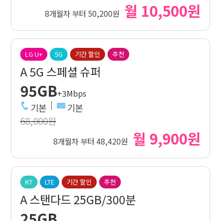
월 10,500원
8개월차 부터 50,200원
LG U+
5G
기간 할인
추천
A 5G 스페셜 슈퍼
95GB
+3Mbps
기본
기본
68,000원
월 9,900원
8개월차 부터 48,420원
KT
LTE
기간 할인
추천
A 스탠다드 25GB/300분
25GB