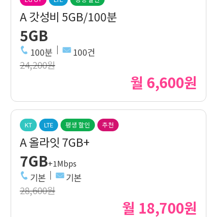
A 갓성비 5GB/100분
5GB
100분
100건
24,200원
월 6,600원
KT
LTE
평생 할인
추천
A 올라잇 7GB+
7GB
+1Mbps
기본
기본
28,600원
월 18,700원