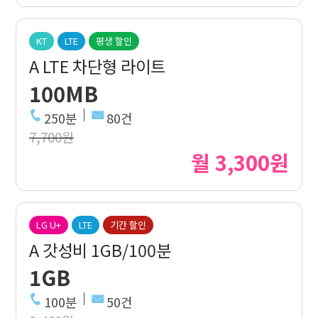
KT
LTE
평생 할인
A LTE 차단형 라이트
100MB
250분
80건
7,700원
월 3,300원
LG U+
LTE
기간 할인
A 갓성비 1GB/100분
1GB
100분
50건