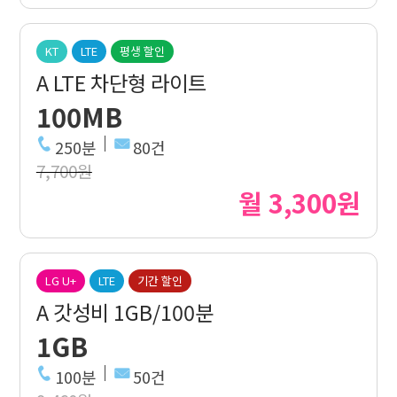
KT
LTE
평생 할인
A LTE 차단형 라이트
100MB
250분
80건
7,700원
월 3,300원
LG U+
LTE
기간 할인
A 갓성비 1GB/100분
1GB
100분
50건