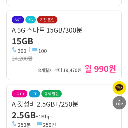
SKT
5G
기간 할인
A 5G 스마트 15GB/300분
15GB
300
100
24,200원
월 990원
8개월차 부터 19,470원
LG U+
LTE
평생 할인
A 갓성비 2.5GB+/250분
2.5GB
+1Mbps
250분
250건