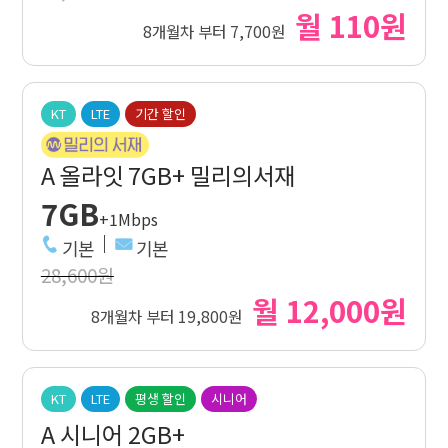
월 110원
8개월차 부터 7,700원
KT
LTE
기간 할인
A 올라잇 7GB+ 밀리의서재
7GB
+1Mbps
기본
기본
28,600원
월 12,000원
8개월차 부터 19,800원
KT
LTE
평생 할인
시니어
A 시니어 2GB+