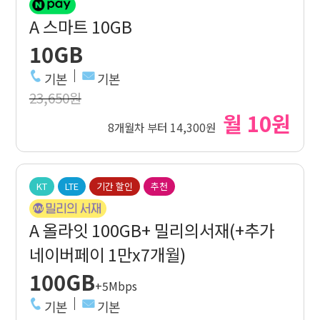
A 스마트 10GB
10GB
기본
기본
23,650원
월 10원
8개월차 부터 14,300원
KT
LTE
기간 할인
추천
A 올라잇 100GB+ 밀리의서재(+추가
네이버페이 1만x7개월)
100GB
+5Mbps
기본
기본