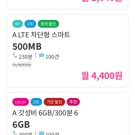
KT
LTE
평생 할인
A LTE 차단형 스마트
500MB
230분
100건
9,900원
월 4,400원
LG U+
LTE
기간 할인
추천
A 갓성비 6GB/300분 6
6GB
300분
100건