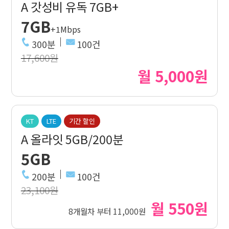
A 갓성비 유독 7GB+
7GB
+1Mbps
300분
100건
17,600원
월 5,000원
KT
LTE
기간 할인
A 올라잇 5GB/200분
5GB
200분
100건
23,100원
월 550원
8개월차 부터 11,000원