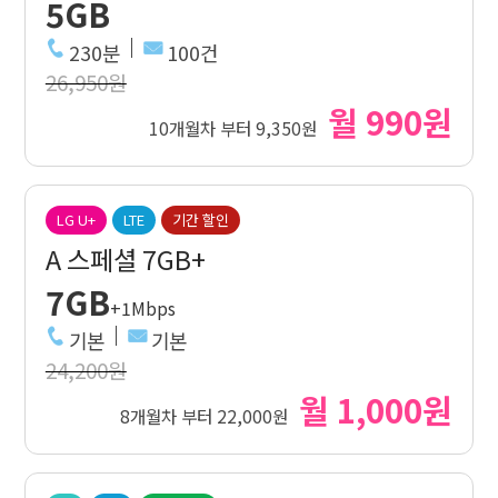
5GB
230분
100건
26,950원
월 990원
10개월차 부터 9,350원
LG U+
LTE
기간 할인
A 스페셜 7GB+
7GB
+1Mbps
기본
기본
24,200원
월 1,000원
8개월차 부터 22,000원