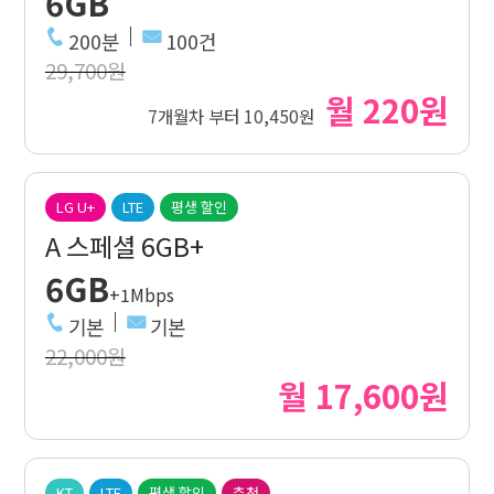
6GB
200분
100건
29,700원
월 220원
7개월차 부터 10,450원
LG U+
LTE
평생 할인
A 스페셜 6GB+
6GB
+1Mbps
기본
기본
22,000원
월 17,600원
KT
LTE
평생 할인
추천