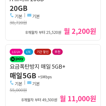
20GB
기본
기본
38,720원
월 2,200원
8개월차 부터 25,520원
LG U+
LTE
기간 할인
추천
요금폭탄방지 매일 5GB+
매일5GB
+5Mbps
기본
기본
55,000원
월 11,000원
8개월차 부터 49,500원