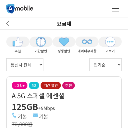
요금제
추천
기간할인
평생할인
데이터무제한
더보기
LG U+
5G
기간 할인
추천
A 5G 스페셜 에센셜
125GB
+5Mbps
기본
기본
70,000원