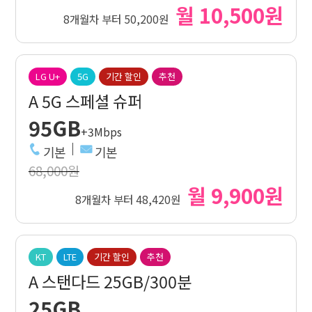
월 10,500원
8개월차 부터 50,200원
LG U+
5G
기간 할인
추천
A 5G 스페셜 슈퍼
95GB
+3Mbps
기본
기본
68,000원
월 9,900원
8개월차 부터 48,420원
KT
LTE
기간 할인
추천
A 스탠다드 25GB/300분
25GB