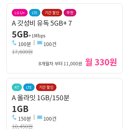
LG U+
LTE
기간 할인
추천
A 갓성비 유독 5GB+ 7
5GB
+1Mbps
100분
100건
17,600원
월 330원
8개월차 부터 11,000원
KT
LTE
기간 할인
A 올라잇 1GB/150분
1GB
150분
100건
10,450원