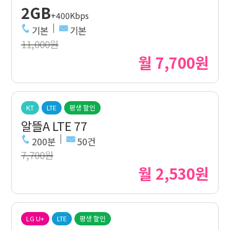
2GB
+400Kbps
기본
기본
11,000원
월 7,700원
KT
LTE
평생 할인
알뜰A LTE 77
200분
50건
7,700원
월 2,530원
LG U+
LTE
평생 할인