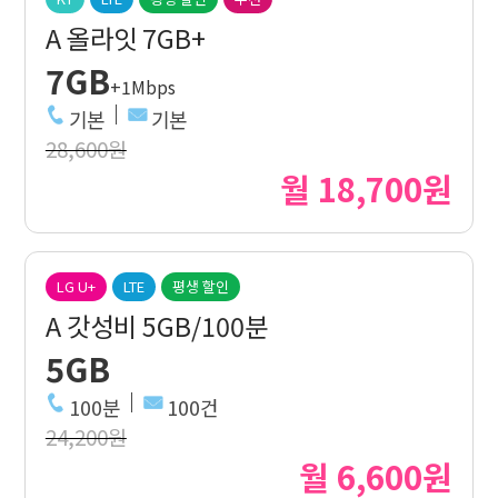
A 올라잇 7GB+
7GB
+1Mbps
기본
기본
28,600원
월 18,700원
LG U+
LTE
평생 할인
A 갓성비 5GB/100분
5GB
100분
100건
24,200원
월 6,600원