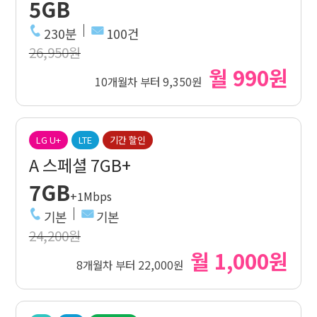
5GB
230분
100건
26,950원
월 990원
10개월차 부터 9,350원
LG U+
LTE
기간 할인
A 스페셜 7GB+
7GB
+1Mbps
기본
기본
24,200원
월 1,000원
8개월차 부터 22,000원