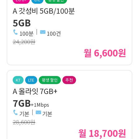
A 갓성비 5GB/100분
5GB
100분
100건
24,200원
월 6,600원
KT
LTE
평생 할인
추천
A 올라잇 7GB+
7GB
+1Mbps
기본
기본
28,600원
월 18,700원