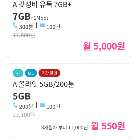
A 갓성비 유독 7GB+
7GB
+1Mbps
300분
100건
17,600원
월 5,000원
KT
LTE
기간 할인
A 올라잇 5GB/200분
5GB
200분
100건
23,100원
월 550원
8개월차 부터 11,000원