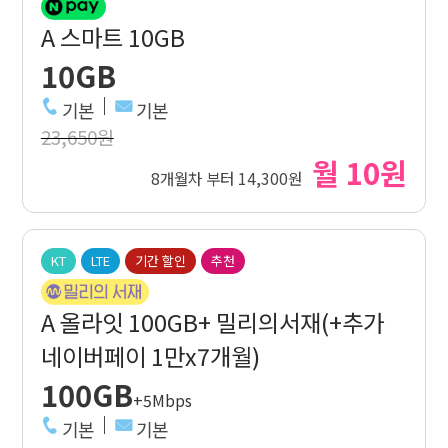
A 스마트 10GB
10GB
기본
기본
23,650원
월 10원
8개월차 부터 14,300원
KT
LTE
기간 할인
추천
A 올라잇 100GB+ 밀리의서재(+추가
네이버페이 1만x7개월)
100GB
+5Mbps
기본
기본