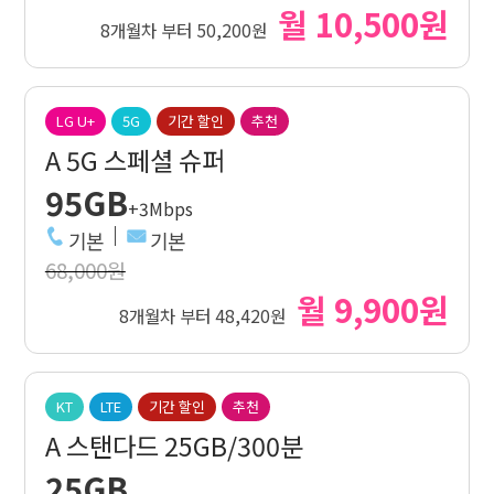
월 10,500원
8개월차 부터 50,200원
LG U+
5G
기간 할인
추천
A 5G 스페셜 슈퍼
95GB
+3Mbps
기본
기본
68,000원
월 9,900원
8개월차 부터 48,420원
KT
LTE
기간 할인
추천
A 스탠다드 25GB/300분
25GB