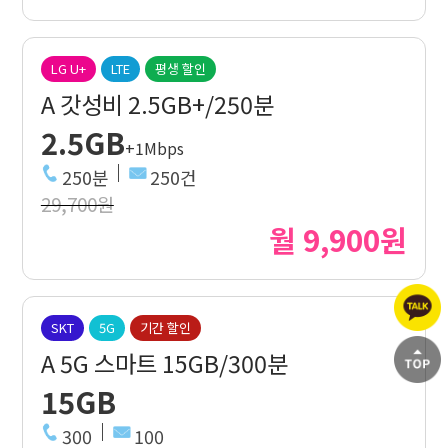
LG U+
LTE
평생 할인
A 갓성비 2.5GB+/250분
2.5GB
+1Mbps
250분
250건
29,700원
월 9,900원
SKT
5G
기간 할인
A 5G 스마트 15GB/300분
15GB
300
100