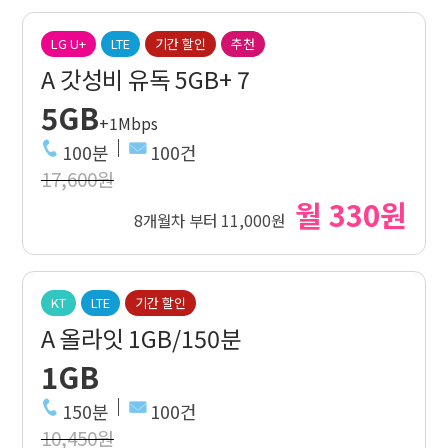
LG U+
LTE
기간 할인
추천
A 갓성비 유독 5GB+ 7
5GB
+1Mbps
100분
100건
17,600원
월 330원
8개월차 부터 11,000원
KT
LTE
기간 할인
A 올라잇 1GB/150분
1GB
150분
100건
10,450원