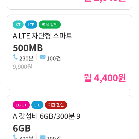
KT
LTE
평생 할인
A LTE 차단형 스마트
500MB
230분
100건
9,900원
월 4,400원
LG U+
LTE
기간 할인
A 갓성비 6GB/300분 9
6GB
300분
100건