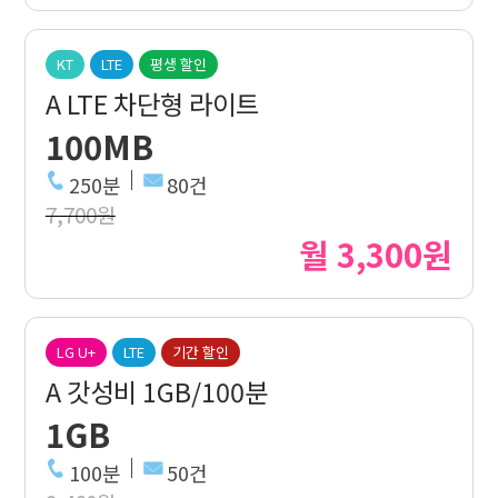
KT
LTE
평생 할인
A LTE 차단형 라이트
100MB
250분
80건
7,700원
월 3,300원
LG U+
LTE
기간 할인
A 갓성비 1GB/100분
1GB
100분
50건