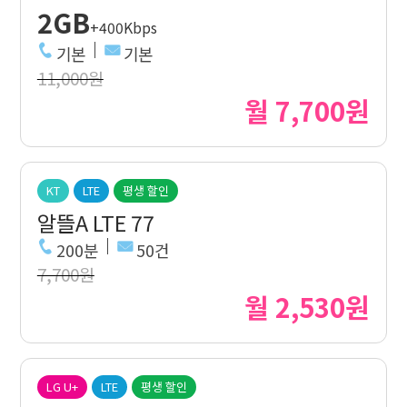
2GB
+400Kbps
기본
기본
11,000원
월 7,700원
KT
LTE
평생 할인
알뜰A LTE 77
200분
50건
7,700원
월 2,530원
LG U+
LTE
평생 할인