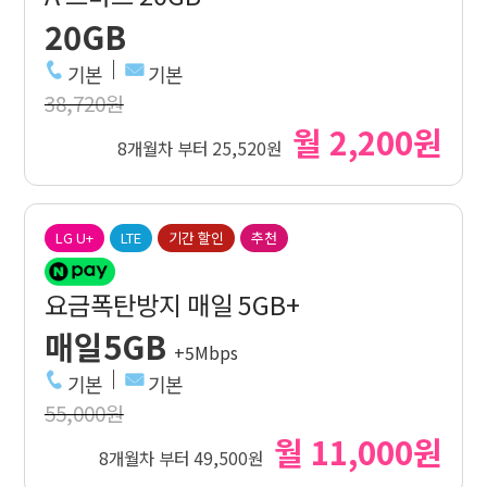
20GB
기본
기본
38,720원
월 2,200원
8개월차 부터 25,520원
LG U+
LTE
기간 할인
추천
요금폭탄방지 매일 5GB+
매일5GB
+5Mbps
기본
기본
55,000원
월 11,000원
8개월차 부터 49,500원