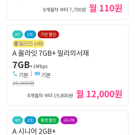
월 110원
8개월차 부터 7,700원
KT
LTE
기간 할인
A 올라잇 7GB+ 밀리의서재
7GB
+1Mbps
기본
기본
28,600원
월 12,000원
8개월차 부터 19,800원
KT
LTE
평생 할인
시니어
A 시니어 2GB+