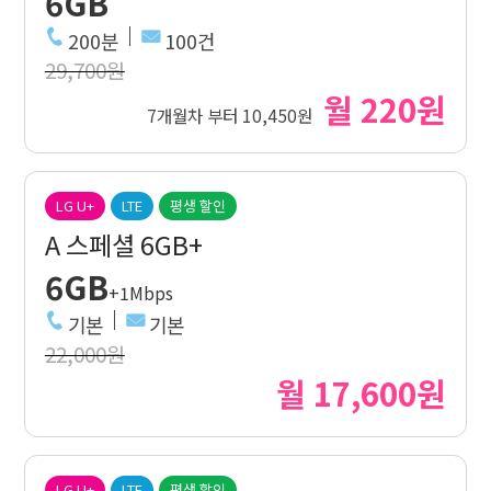
6GB
200분
100건
29,700원
월 220원
7개월차 부터 10,450원
LG U+
LTE
평생 할인
A 스페셜 6GB+
6GB
+1Mbps
기본
기본
22,000원
월 17,600원
LG U+
LTE
평생 할인