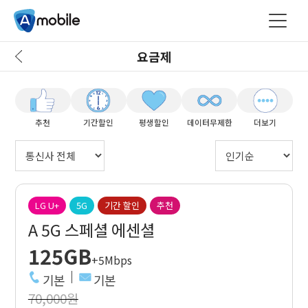
요금제
추천
기간할인
평생할인
데이터무제한
더보기
LG U+
5G
기간 할인
추천
A 5G 스페셜 에센셜
125GB
+5Mbps
기본
기본
70,000원