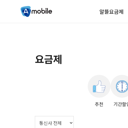
알뜰요금제
요금제
추천
기간할