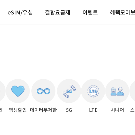
eSIM/유심
결합요금제
이벤트
혜택모아
인
평생할인
데이터무제한
5G
LTE
시니어
스