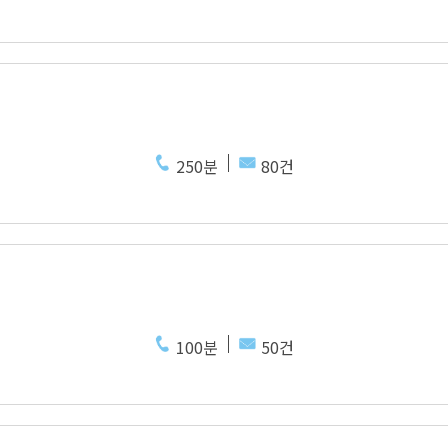
250분
80건
100분
50건