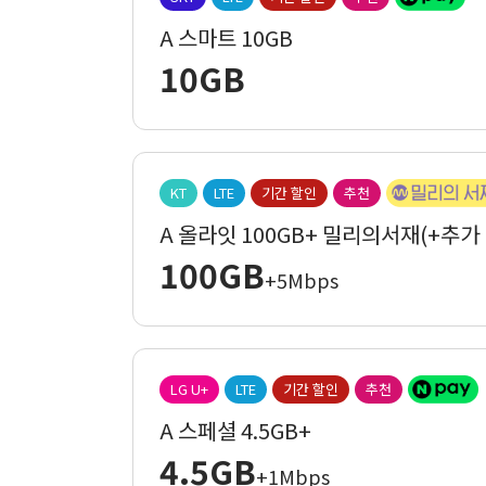
A 스마트 10GB
10GB
KT
LTE
기간 할인
추천
A 올라잇 100GB+ 밀리의서재(+추가
100GB
+5Mbps
LG U+
LTE
기간 할인
추천
A 스페셜 4.5GB+
4.5GB
+1Mbps