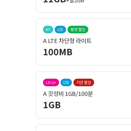
+일2GB
KT
LTE
평생 할인
A LTE 차단형 라이트
100MB
LG U+
LTE
기간 할인
A 갓성비 1GB/100분
1GB