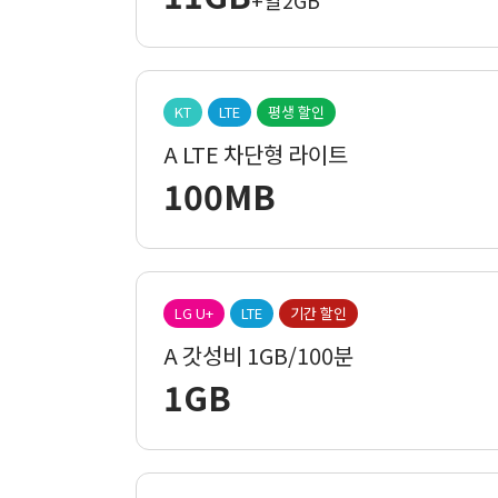
+일2GB
KT
LTE
평생 할인
A LTE 차단형 라이트
100MB
LG U+
LTE
기간 할인
A 갓성비 1GB/100분
1GB