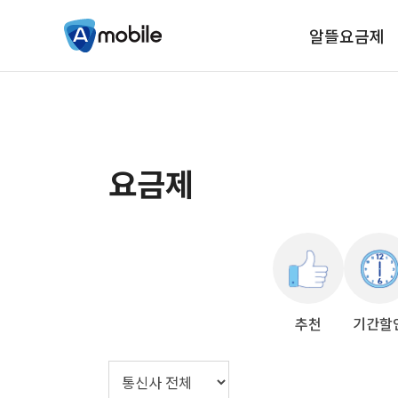
알뜰요금제
요금제
추천
기간할