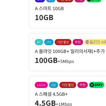
A 스마트 10GB
10GB
KT
LTE
기간 할인
추천
A 올라잇 100GB+ 밀리의서재(+추가
100GB
+5Mbps
LG U+
LTE
기간 할인
추천
A 스페셜 4.5GB+
4.5GB
+1Mbps