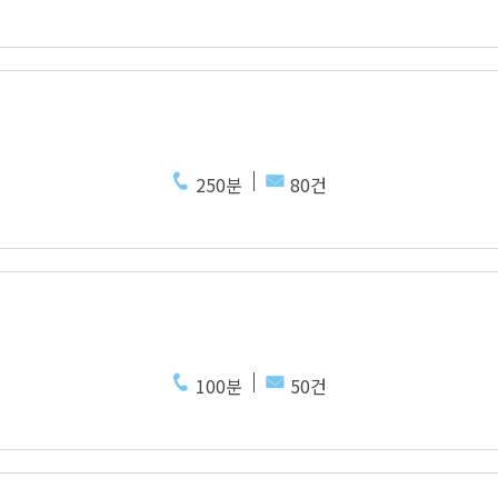
250분
80건
100분
50건