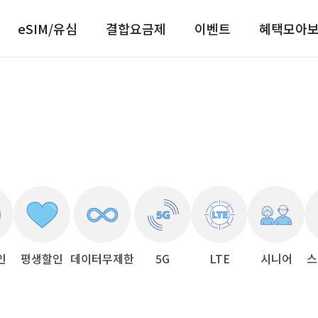
eSIM/유심
결합요금제
이벤트
혜택모아
인
평생할인
데이터무제한
5G
LTE
시니어
스