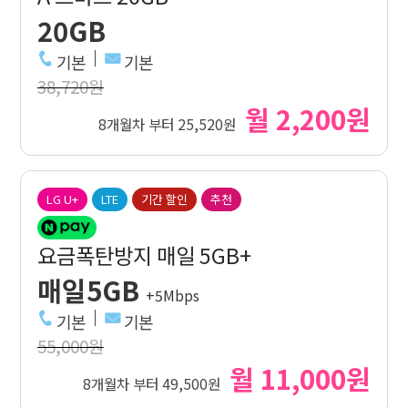
20GB
기본
기본
38,720원
월 2,200원
8개월차 부터 25,520원
LG U+
LTE
기간 할인
추천
요금폭탄방지 매일 5GB+
매일5GB
+5Mbps
기본
기본
55,000원
월 11,000원
8개월차 부터 49,500원