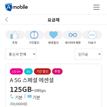
요금제
추천
기간할인
평생할인
데이터무제한
더보기
LG U+
5G
기간 할인
추천
A 5G 스페셜 에센셜
125GB
+5Mbps
기본
기본
70,000원