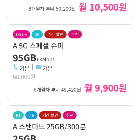
월 10,500원
8개월차 부터 50,200원
LG U+
5G
기간 할인
추천
A 5G 스페셜 슈퍼
95GB
+3Mbps
기본
기본
68,000원
월 9,900원
8개월차 부터 48,420원
KT
LTE
기간 할인
추천
A 스탠다드 25GB/300분
25GB