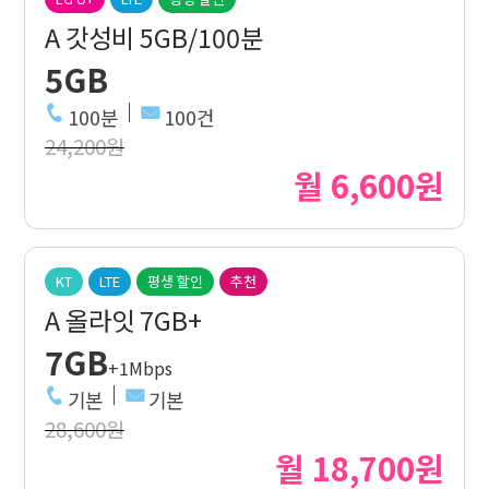
A 갓성비 5GB/100분
5GB
100분
100건
24,200원
월 6,600원
KT
LTE
평생 할인
추천
A 올라잇 7GB+
7GB
+1Mbps
기본
기본
28,600원
월 18,700원