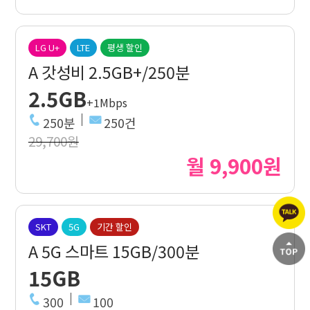
LG U+
LTE
평생 할인
A 갓성비 2.5GB+/250분
2.5GB
+1Mbps
250분
250건
29,700원
월 9,900원
SKT
5G
기간 할인
A 5G 스마트 15GB/300분
15GB
300
100