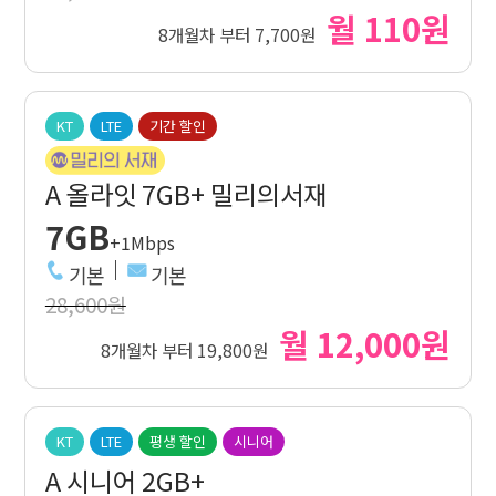
월 110원
8개월차 부터 7,700원
KT
LTE
기간 할인
A 올라잇 7GB+ 밀리의서재
7GB
+1Mbps
기본
기본
28,600원
월 12,000원
8개월차 부터 19,800원
KT
LTE
평생 할인
시니어
A 시니어 2GB+