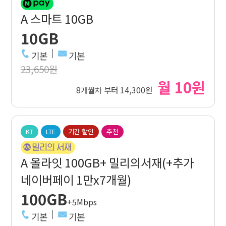
A 스마트 10GB
10GB
기본
기본
23,650원
월 10원
8개월차 부터 14,300원
KT
LTE
기간 할인
추천
A 올라잇 100GB+ 밀리의서재(+추가
네이버페이 1만x7개월)
100GB
+5Mbps
기본
기본