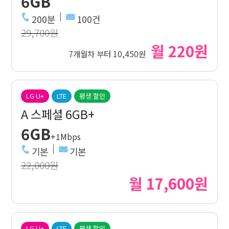
6GB
200분
100건
29,700원
월 220원
7개월차 부터 10,450원
LG U+
LTE
평생 할인
A 스페셜 6GB+
6GB
+1Mbps
기본
기본
22,000원
월 17,600원
LG U+
LTE
평생 할인