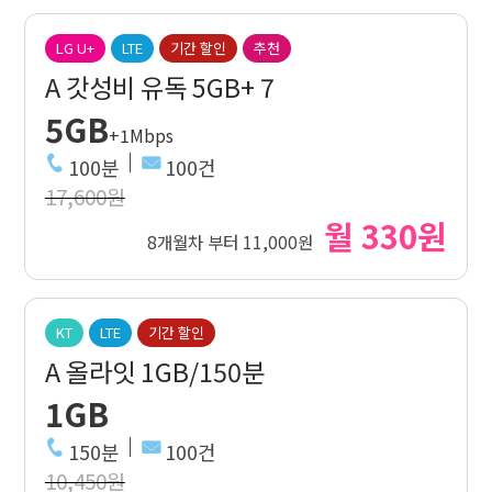
LG U+
LTE
기간 할인
추천
A 갓성비 유독 5GB+ 7
5GB
+1Mbps
100분
100건
17,600원
월 330원
8개월차 부터 11,000원
KT
LTE
기간 할인
A 올라잇 1GB/150분
1GB
150분
100건
10,450원