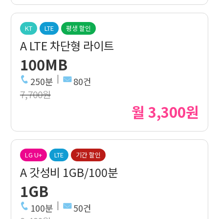
KT
LTE
평생 할인
A LTE 차단형 라이트
100MB
250분
80건
7,700원
월 3,300원
LG U+
LTE
기간 할인
A 갓성비 1GB/100분
1GB
100분
50건