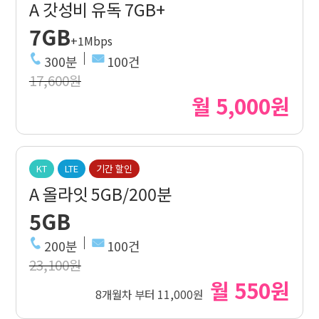
A 갓성비 유독 7GB+
7GB
+1Mbps
300분
100건
17,600원
월 5,000원
KT
LTE
기간 할인
A 올라잇 5GB/200분
5GB
200분
100건
23,100원
월 550원
8개월차 부터 11,000원