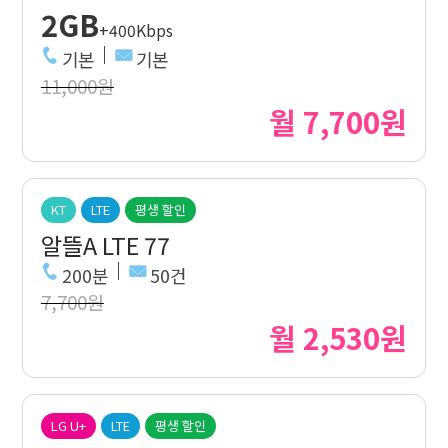
2GB
+400Kbps
기본
기본
11,000원
월 7,700원
KT
LTE
평생 할인
알뜰A LTE 77
200분
50건
7,700원
월 2,530원
LG U+
LTE
평생 할인