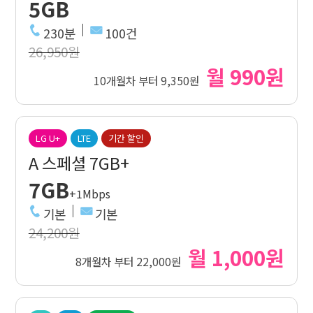
5GB
230분
100건
26,950원
월 990원
10개월차 부터 9,350원
LG U+
LTE
기간 할인
A 스페셜 7GB+
7GB
+1Mbps
기본
기본
24,200원
월 1,000원
8개월차 부터 22,000원