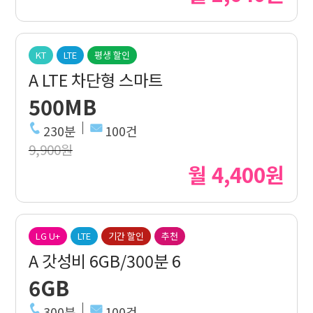
KT
LTE
평생 할인
A LTE 차단형 스마트
500MB
230분
100건
9,900원
월 4,400원
LG U+
LTE
기간 할인
추천
A 갓성비 6GB/300분 6
6GB
300분
100건