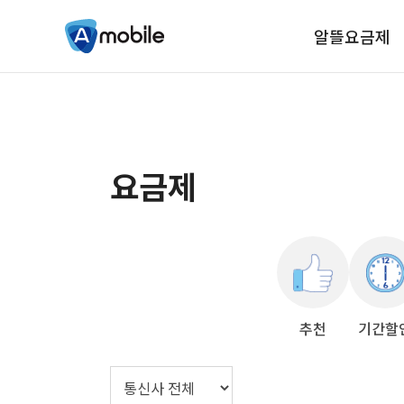
알뜰요금제
요금제
추천
기간할