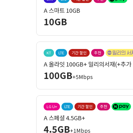
A 스마트 10GB
10GB
KT
LTE
기간 할인
추천
A 올라잇 100GB+ 밀리의서재(+추가
100GB
+5Mbps
LG U+
LTE
기간 할인
추천
A 스페셜 4.5GB+
4.5GB
+1Mbps