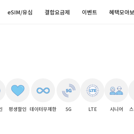
eSIM/유심
결합요금제
이벤트
혜택모아
인
평생할인
데이터무제한
5G
LTE
시니어
스