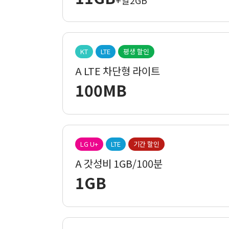
+일2GB
KT
LTE
평생 할인
A LTE 차단형 라이트
100MB
LG U+
LTE
기간 할인
A 갓성비 1GB/100분
1GB