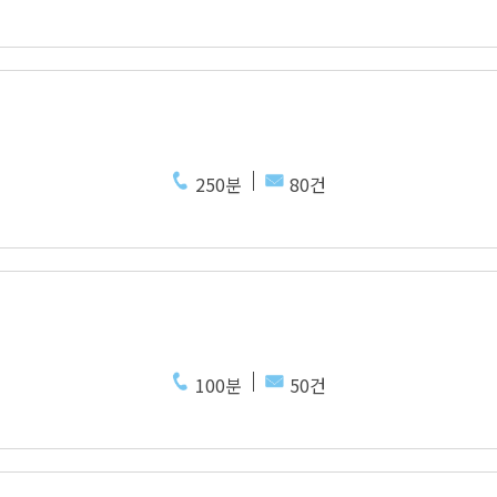
250분
80건
100분
50건