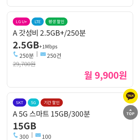
LG U+
LTE
평생 할인
A 갓성비 2.5GB+/250분
2.5GB
+1Mbps
250분
250건
29,700원
월 9,900원
SKT
5G
기간 할인
A 5G 스마트 15GB/300분
15GB
300
100