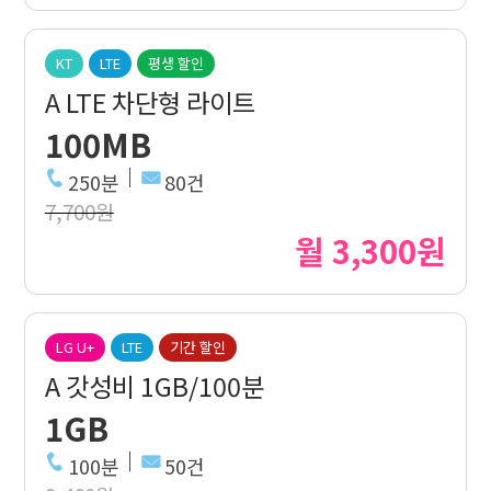
KT
LTE
평생 할인
A LTE 차단형 라이트
100MB
250분
80건
7,700원
월 3,300원
LG U+
LTE
기간 할인
A 갓성비 1GB/100분
1GB
100분
50건