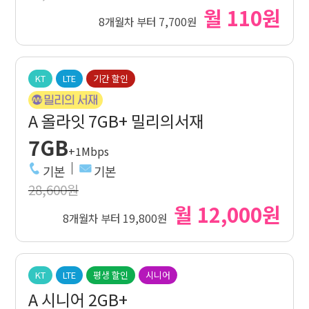
월 110원
8개월차 부터 7,700원
KT
LTE
기간 할인
A 올라잇 7GB+ 밀리의서재
7GB
+1Mbps
기본
기본
28,600원
월 12,000원
8개월차 부터 19,800원
KT
LTE
평생 할인
시니어
A 시니어 2GB+