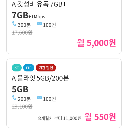
A 갓성비 유독 7GB+
7GB
+1Mbps
300분
100건
17,600원
월 5,000원
KT
LTE
기간 할인
A 올라잇 5GB/200분
5GB
200분
100건
23,100원
월 550원
8개월차 부터 11,000원