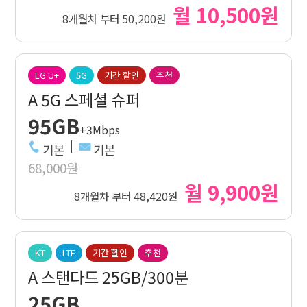
월 10,500원
8개월차 부터 50,200원
LG U+
5G
기간 할인
추천
A 5G 스페셜 슈퍼
95GB
+3Mbps
기본
기본
68,000원
월 9,900원
8개월차 부터 48,420원
KT
LTE
기간 할인
추천
A 스탠다드 25GB/300분
25GB