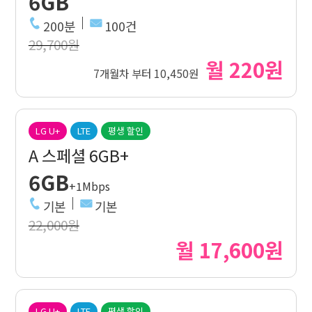
6GB
200분
100건
29,700원
월 220원
7개월차 부터 10,450원
LG U+
LTE
평생 할인
A 스페셜 6GB+
6GB
+1Mbps
기본
기본
22,000원
월 17,600원
LG U+
LTE
평생 할인