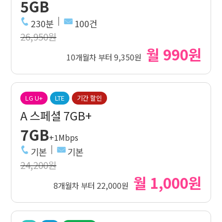
5GB
230분
100건
26,950원
월 990원
10개월차 부터 9,350원
LG U+
LTE
기간 할인
A 스페셜 7GB+
7GB
+1Mbps
기본
기본
24,200원
월 1,000원
8개월차 부터 22,000원