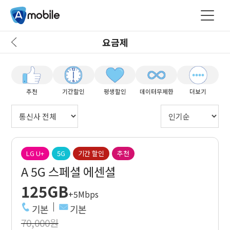
요금제
추천
기간할인
평생할인
데이터무제한
더보기
LG U+
5G
기간 할인
추천
A 5G 스페셜 에센셜
125GB
+5Mbps
기본
기본
70,000원