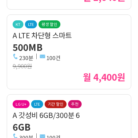
KT
LTE
평생 할인
A LTE 차단형 스마트
500MB
230분
100건
9,900원
월 4,400원
LG U+
LTE
기간 할인
추천
A 갓성비 6GB/300분 6
6GB
300분
100건