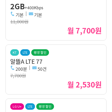
2GB
+400Kbps
기본
기본
11,000원
월 7,700원
KT
LTE
평생 할인
알뜰A LTE 77
200분
50건
7,700원
월 2,530원
LG U+
LTE
평생 할인