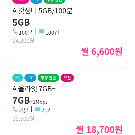
A 갓성비 5GB/100분
5GB
100분
100건
24,200원
월 6,600원
KT
LTE
평생 할인
추천
A 올라잇 7GB+
7GB
+1Mbps
기본
기본
28,600원
월 18,700원