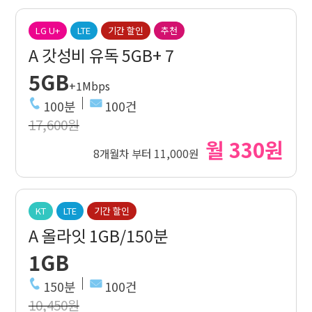
LG U+
LTE
기간 할인
추천
A 갓성비 유독 5GB+ 7
5GB
+1Mbps
100분
100건
17,600원
월 330원
8개월차 부터 11,000원
KT
LTE
기간 할인
A 올라잇 1GB/150분
1GB
150분
100건
10,450원