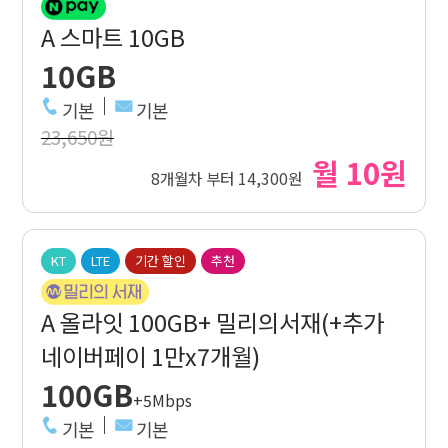
A 스마트 10GB
10GB
기본
기본
23,650원
월 10원
8개월차 부터 14,300원
KT
LTE
기간 할인
추천
A 올라잇 100GB+ 밀리의서재(+추가
네이버페이 1만x7개월)
100GB
+5Mbps
기본
기본