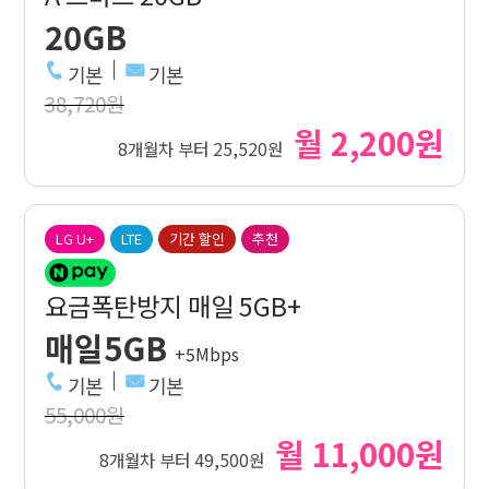
20GB
기본
기본
38,720원
월 2,200원
8개월차 부터 25,520원
LG U+
LTE
기간 할인
추천
요금폭탄방지 매일 5GB+
매일5GB
+5Mbps
기본
기본
55,000원
월 11,000원
8개월차 부터 49,500원