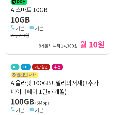
A 스마트 10GB
10GB
기본
기본
23,650원
월 10원
8개월차 부터 14,300원
KT
LTE
기간 할인
추천
A 올라잇 100GB+ 밀리의서재(+추가
네이버페이 1만x7개월)
100GB
+5Mbps
기본
기본