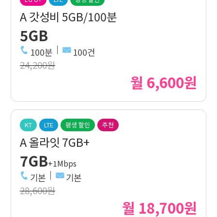
A 갓성비 5GB/100분
5GB
100분
100건
24,200원
월 6,600원
KT
LTE
평생 할인
추천
A 올라잇 7GB+
7GB
+1Mbps
기본
기본
28,600원
월 18,700원