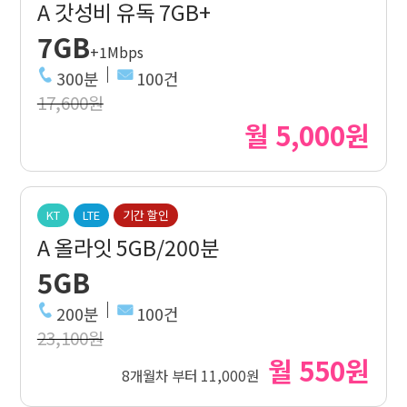
A 갓성비 유독 7GB+
7GB
+1Mbps
300분
100건
17,600원
월 5,000원
KT
LTE
기간 할인
A 올라잇 5GB/200분
5GB
200분
100건
23,100원
월 550원
8개월차 부터 11,000원