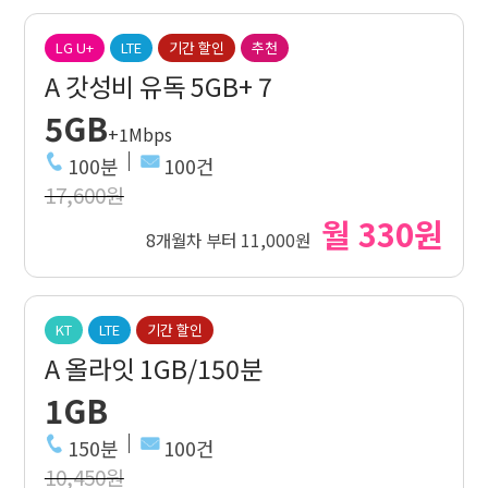
LG U+
LTE
기간 할인
추천
A 갓성비 유독 5GB+ 7
5GB
+1Mbps
100분
100건
17,600원
월 330원
8개월차 부터 11,000원
KT
LTE
기간 할인
A 올라잇 1GB/150분
1GB
150분
100건
10,450원