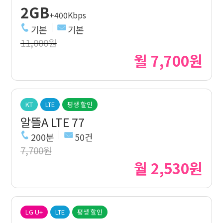
2GB
+400Kbps
기본
기본
11,000원
월 7,700원
KT
LTE
평생 할인
알뜰A LTE 77
200분
50건
7,700원
월 2,530원
LG U+
LTE
평생 할인