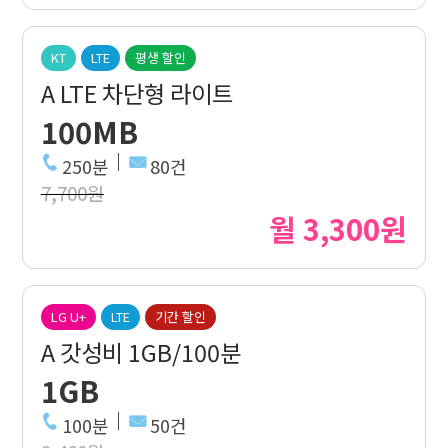
KT
LTE
평생 할인
A LTE 차단형 라이트
100MB
250분
80건
7,700원
월 3,300원
LG U+
LTE
기간 할인
A 갓성비 1GB/100분
1GB
100분
50건