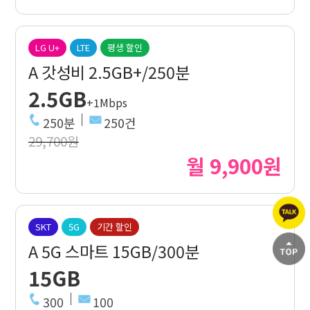
LG U+
LTE
평생 할인
A 갓성비 2.5GB+/250분
2.5GB
+1Mbps
250분
250건
29,700원
월 9,900원
SKT
5G
기간 할인
A 5G 스마트 15GB/300분
15GB
300
100