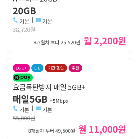
20GB
기본
기본
38,720원
월 2,200원
8개월차 부터 25,520원
LG U+
LTE
기간 할인
추천
요금폭탄방지 매일 5GB+
매일5GB
+5Mbps
기본
기본
55,000원
월 11,000원
8개월차 부터 49,500원