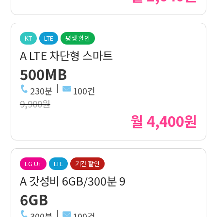
KT
LTE
평생 할인
A LTE 차단형 스마트
500MB
230분
100건
9,900원
월 4,400원
LG U+
LTE
기간 할인
A 갓성비 6GB/300분 9
6GB
300분
100건