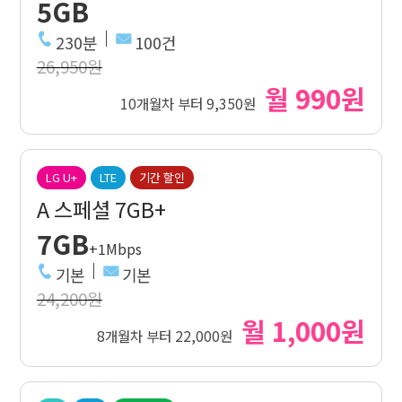
5GB
230분
100건
26,950원
월 990원
10개월차 부터 9,350원
LG U+
LTE
기간 할인
A 스페셜 7GB+
7GB
+1Mbps
기본
기본
24,200원
월 1,000원
8개월차 부터 22,000원