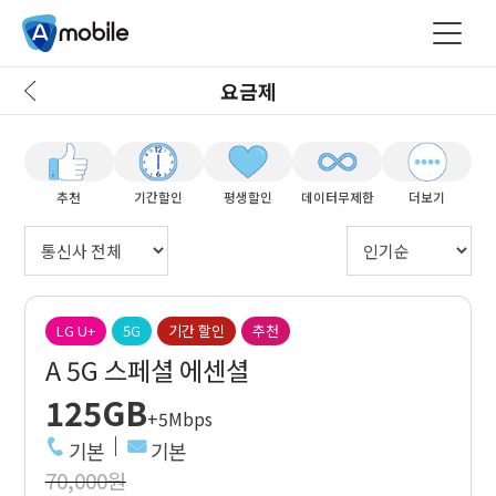
요금제
추천
기간할인
평생할인
데이터무제한
더보기
LG U+
5G
기간 할인
추천
A 5G 스페셜 에센셜
125GB
+5Mbps
기본
기본
70,000원