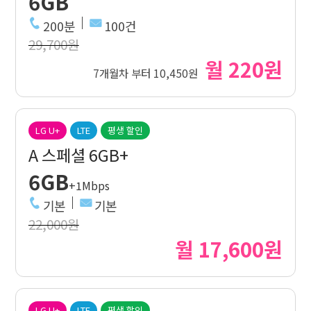
6GB
200분
100건
29,700원
월 220원
7개월차 부터 10,450원
LG U+
LTE
평생 할인
A 스페셜 6GB+
6GB
+1Mbps
기본
기본
22,000원
월 17,600원
LG U+
LTE
평생 할인