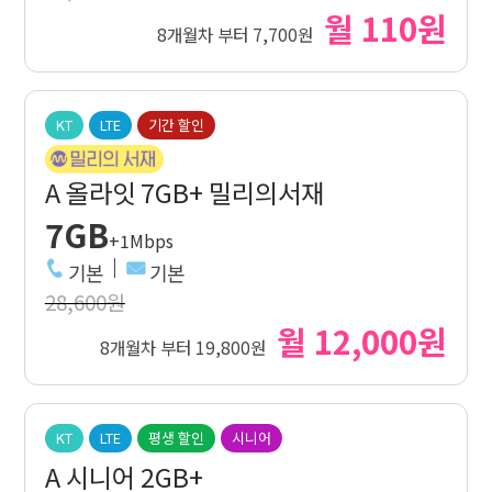
월 110원
8개월차 부터 7,700원
KT
LTE
기간 할인
A 올라잇 7GB+ 밀리의서재
7GB
+1Mbps
기본
기본
28,600원
월 12,000원
8개월차 부터 19,800원
KT
LTE
평생 할인
시니어
A 시니어 2GB+