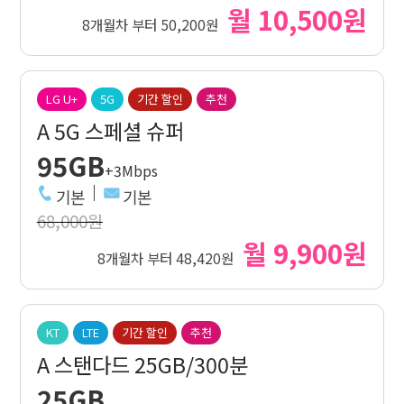
월 10,500원
8개월차 부터 50,200원
LG U+
5G
기간 할인
추천
A 5G 스페셜 슈퍼
95GB
+3Mbps
기본
기본
68,000원
월 9,900원
8개월차 부터 48,420원
KT
LTE
기간 할인
추천
A 스탠다드 25GB/300분
25GB