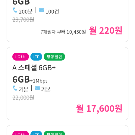
6GB
200분
100건
29,700원
월 220원
7개월차 부터 10,450원
LG U+
LTE
평생 할인
A 스페셜 6GB+
6GB
+1Mbps
기본
기본
22,000원
월 17,600원
LG U+
LTE
평생 할인