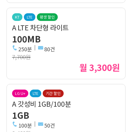
KT
LTE
평생 할인
A LTE 차단형 라이트
100MB
250분
80건
7,700원
월 3,300원
LG U+
LTE
기간 할인
A 갓성비 1GB/100분
1GB
100분
50건