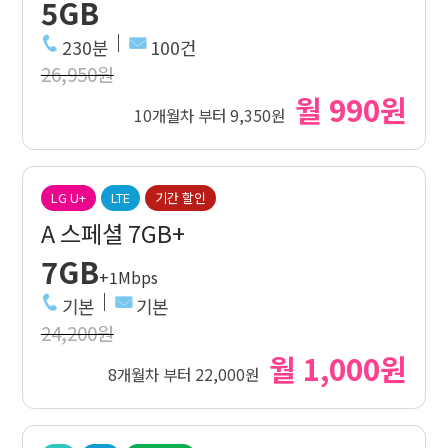
5GB
230분
100건
26,950원
월 990원
10개월차 부터 9,350원
LG U+
LTE
기간 할인
A 스페셜 7GB+
7GB
+1Mbps
기본
기본
24,200원
월 1,000원
8개월차 부터 22,000원