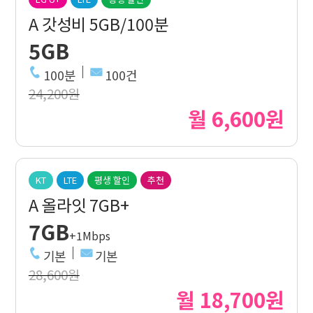
A 갓성비 5GB/100분
5GB
100분
100건
24,200원
월 6,600원
KT
LTE
평생 할인
추천
A 올라잇 7GB+
7GB
+1Mbps
기본
기본
28,600원
월 18,700원