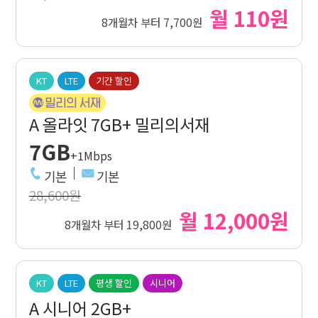
월 110원
8개월차 부터 7,700원
KT
LTE
기간 할인
A 올라잇 7GB+ 밀리의서재
7GB
+1Mbps
기본
기본
28,600원
월 12,000원
8개월차 부터 19,800원
KT
LTE
평생 할인
시니어
A 시니어 2GB+