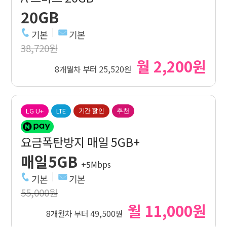
20GB
기본
기본
38,720원
월 2,200원
8개월차 부터 25,520원
LG U+
LTE
기간 할인
추천
요금폭탄방지 매일 5GB+
매일5GB
+5Mbps
기본
기본
55,000원
월 11,000원
8개월차 부터 49,500원