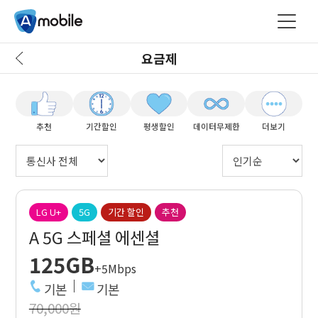
요금제
추천
기간할인
평생할인
데이터무제한
더보기
LG U+
5G
기간 할인
추천
A 5G 스페셜 에센셜
125GB
+5Mbps
기본
기본
70,000원