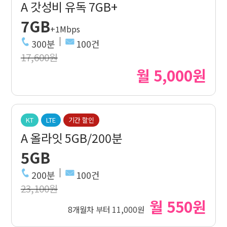
A 갓성비 유독 7GB+
7GB
+1Mbps
300분
100건
17,600원
월 5,000원
KT
LTE
기간 할인
A 올라잇 5GB/200분
5GB
200분
100건
23,100원
월 550원
8개월차 부터 11,000원