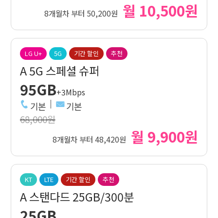
월 10,500원
8개월차 부터 50,200원
LG U+
5G
기간 할인
추천
A 5G 스페셜 슈퍼
95GB
+3Mbps
기본
기본
68,000원
월 9,900원
8개월차 부터 48,420원
KT
LTE
기간 할인
추천
A 스탠다드 25GB/300분
25GB