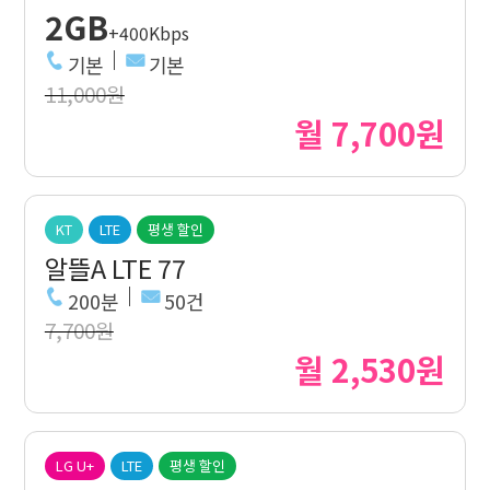
2GB
+400Kbps
기본
기본
11,000원
월 7,700원
KT
LTE
평생 할인
알뜰A LTE 77
200분
50건
7,700원
월 2,530원
LG U+
LTE
평생 할인