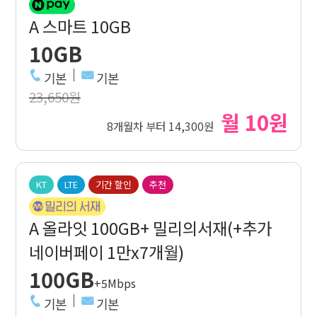
A 스마트 10GB
10GB
기본
기본
23,650원
월 10원
8개월차 부터 14,300원
KT
LTE
기간 할인
추천
A 올라잇 100GB+ 밀리의서재(+추가
네이버페이 1만x7개월)
100GB
+5Mbps
기본
기본