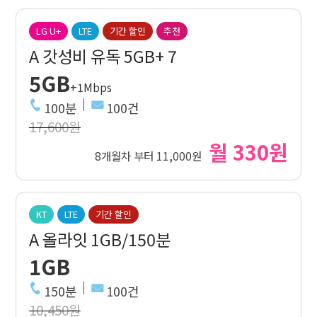
LG U+
LTE
기간 할인
추천
A 갓성비 유독 5GB+ 7
5GB
+1Mbps
100분
100건
17,600원
월 330원
8개월차 부터 11,000원
KT
LTE
기간 할인
A 올라잇 1GB/150분
1GB
150분
100건
10,450원