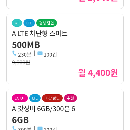
KT
LTE
평생 할인
A LTE 차단형 스마트
500MB
230분
100건
9,900원
월 4,400원
LG U+
LTE
기간 할인
추천
A 갓성비 6GB/300분 6
6GB
300분
100건