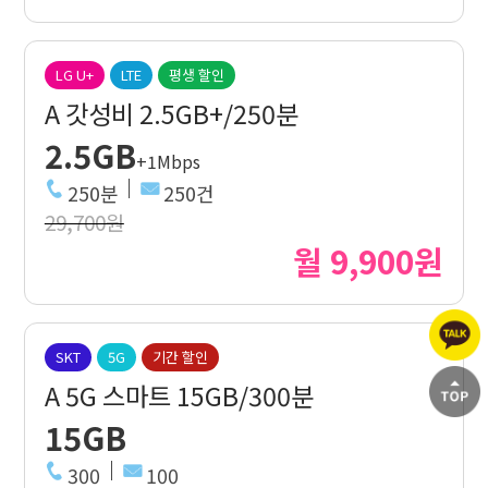
LG U+
LTE
평생 할인
A 갓성비 2.5GB+/250분
2.5GB
+1Mbps
250분
250건
29,700원
월 9,900원
SKT
5G
기간 할인
A 5G 스마트 15GB/300분
15GB
300
100