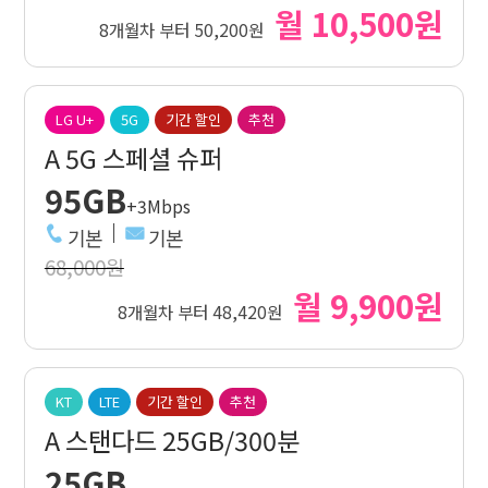
월 10,500원
8개월차 부터 50,200원
LG U+
5G
기간 할인
추천
A 5G 스페셜 슈퍼
95GB
+3Mbps
기본
기본
68,000원
월 9,900원
8개월차 부터 48,420원
KT
LTE
기간 할인
추천
A 스탠다드 25GB/300분
25GB