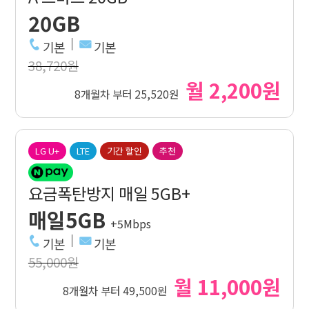
20GB
기본
기본
38,720원
월 2,200원
8개월차 부터 25,520원
LG U+
LTE
기간 할인
추천
요금폭탄방지 매일 5GB+
매일5GB
+5Mbps
기본
기본
55,000원
월 11,000원
8개월차 부터 49,500원