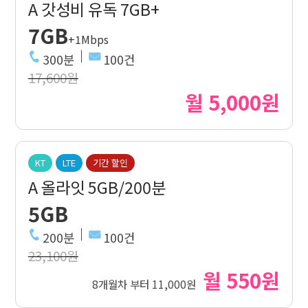
A 갓성비 유독 7GB+
7GB
+1Mbps
300분
100건
17,600원
월 5,000원
KT
LTE
기간 할인
A 올라잇 5GB/200분
5GB
200분
100건
23,100원
월 550원
8개월차 부터 11,000원