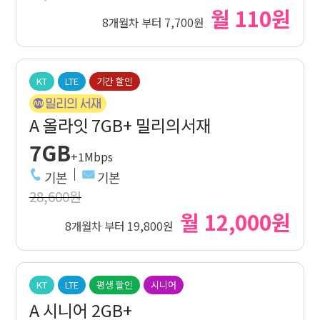
월 110원
8개월차 부터 7,700원
KT
LTE
기간 할인
A 올라잇 7GB+ 밀리의서재
7GB
+1Mbps
기본
기본
28,600원
월 12,000원
8개월차 부터 19,800원
KT
LTE
평생 할인
시니어
A 시니어 2GB+