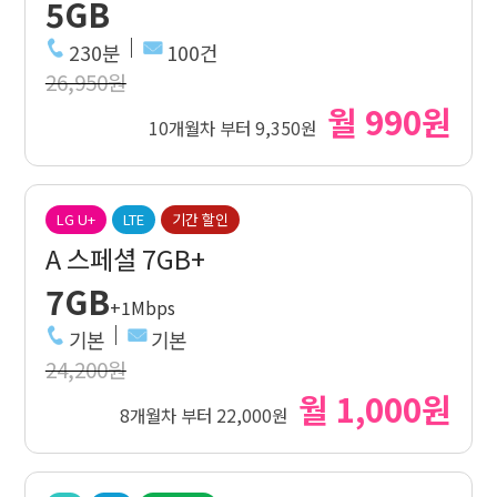
5GB
230분
100건
26,950원
월 990원
10개월차 부터 9,350원
LG U+
LTE
기간 할인
A 스페셜 7GB+
7GB
+1Mbps
기본
기본
24,200원
월 1,000원
8개월차 부터 22,000원