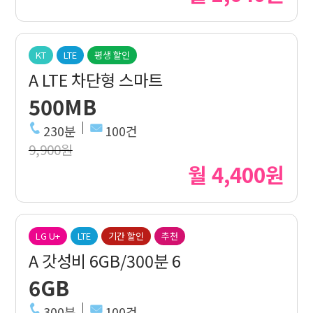
KT
LTE
평생 할인
A LTE 차단형 스마트
500MB
230분
100건
9,900원
월 4,400원
LG U+
LTE
기간 할인
추천
A 갓성비 6GB/300분 6
6GB
300분
100건