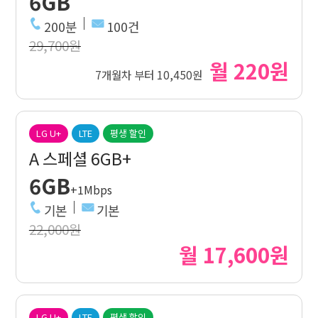
6GB
200분
100건
29,700원
월 220원
7개월차 부터 10,450원
LG U+
LTE
평생 할인
A 스페셜 6GB+
6GB
+1Mbps
기본
기본
22,000원
월 17,600원
LG U+
LTE
평생 할인