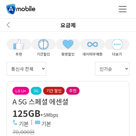
요금제
추천
기간할인
평생할인
데이터무제한
더보기
LG U+
5G
기간 할인
추천
A 5G 스페셜 에센셜
125GB
+5Mbps
기본
기본
70,000원