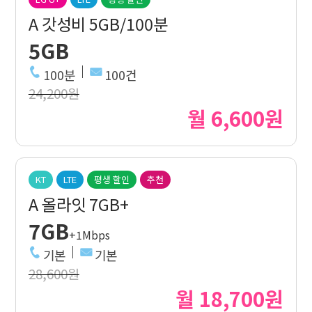
A 갓성비 5GB/100분
5GB
100분
100건
24,200원
월 6,600원
KT
LTE
평생 할인
추천
A 올라잇 7GB+
7GB
+1Mbps
기본
기본
28,600원
월 18,700원