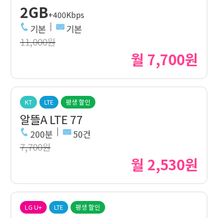
2GB
+400Kbps
기본
기본
11,000원
월 7,700원
KT
LTE
평생 할인
알뜰A LTE 77
200분
50건
7,700원
월 2,530원
LG U+
LTE
평생 할인