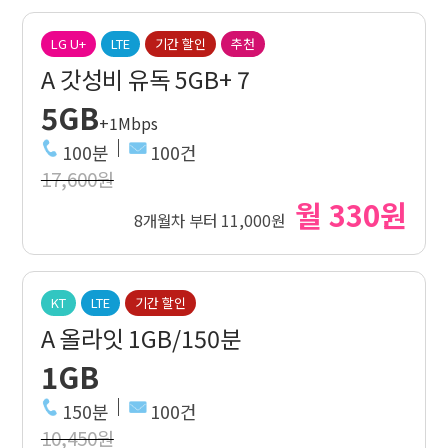
LG U+
LTE
기간 할인
추천
A 갓성비 유독 5GB+ 7
5GB
+1Mbps
100분
100건
17,600원
월 330원
8개월차 부터 11,000원
KT
LTE
기간 할인
A 올라잇 1GB/150분
1GB
150분
100건
10,450원