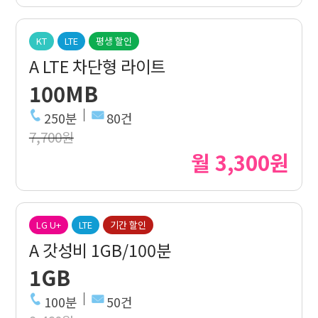
KT
LTE
평생 할인
A LTE 차단형 라이트
100MB
250분
80건
7,700원
월 3,300원
LG U+
LTE
기간 할인
A 갓성비 1GB/100분
1GB
100분
50건