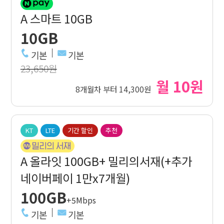
A 스마트 10GB
10GB
기본
기본
23,650원
월 10원
8개월차 부터 14,300원
KT
LTE
기간 할인
추천
A 올라잇 100GB+ 밀리의서재(+추가
네이버페이 1만x7개월)
100GB
+5Mbps
기본
기본