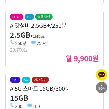
LG U+
LTE
평생 할인
A 갓성비 2.5GB+/250분
2.5GB
+1Mbps
250분
250건
29,700원
월 9,900원
SKT
5G
기간 할인
A 5G 스마트 15GB/300분
15GB
300
100