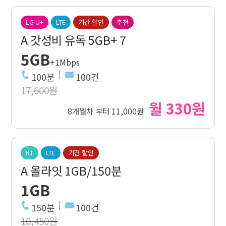
LG U+
LTE
기간 할인
추천
A 갓성비 유독 5GB+ 7
5GB
+1Mbps
100분
100건
17,600원
월 330원
8개월차 부터 11,000원
KT
LTE
기간 할인
A 올라잇 1GB/150분
1GB
150분
100건
10,450원