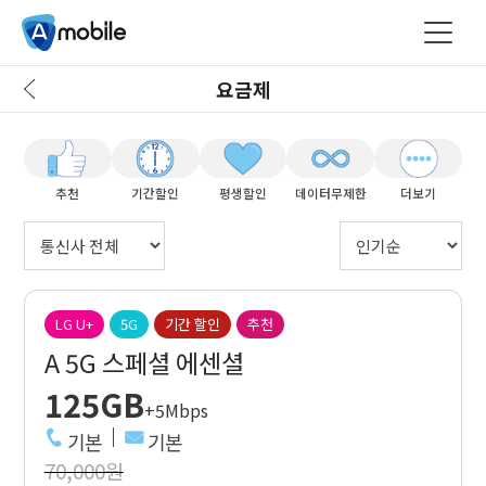
요금제
추천
기간할인
평생할인
데이터무제한
더보기
LG U+
5G
기간 할인
추천
A 5G 스페셜 에센셜
125GB
+5Mbps
기본
기본
70,000원