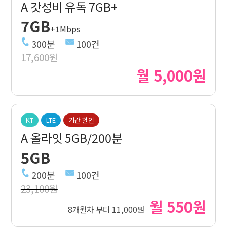
A 갓성비 유독 7GB+
7GB
+1Mbps
300분
100건
17,600원
월 5,000원
KT
LTE
기간 할인
A 올라잇 5GB/200분
5GB
200분
100건
23,100원
월 550원
8개월차 부터 11,000원