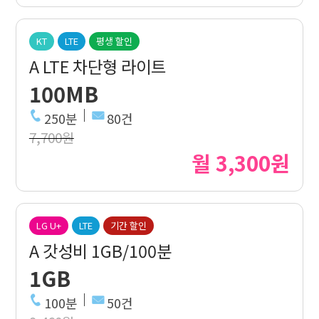
KT
LTE
평생 할인
A LTE 차단형 라이트
100MB
250분
80건
7,700원
월 3,300원
LG U+
LTE
기간 할인
A 갓성비 1GB/100분
1GB
100분
50건