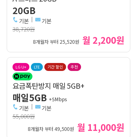
20GB
기본
기본
38,720원
월 2,200원
8개월차 부터 25,520원
LG U+
LTE
기간 할인
추천
요금폭탄방지 매일 5GB+
매일5GB
+5Mbps
기본
기본
55,000원
월 11,000원
8개월차 부터 49,500원