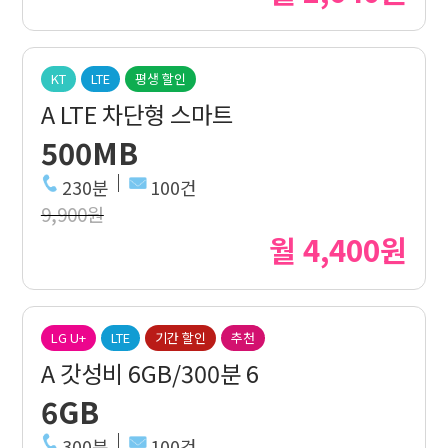
KT
LTE
평생 할인
A LTE 차단형 스마트
500MB
230분
100건
9,900원
월 4,400원
LG U+
LTE
기간 할인
추천
A 갓성비 6GB/300분 6
6GB
300분
100건