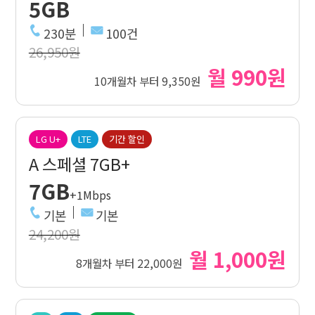
5GB
230분
100건
26,950원
월 990원
10개월차 부터 9,350원
LG U+
LTE
기간 할인
A 스페셜 7GB+
7GB
+1Mbps
기본
기본
24,200원
월 1,000원
8개월차 부터 22,000원