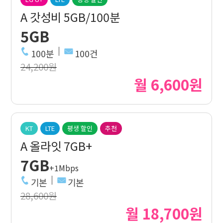
A 갓성비 5GB/100분
5GB
100분
100건
24,200원
월 6,600원
KT
LTE
평생 할인
추천
A 올라잇 7GB+
7GB
+1Mbps
기본
기본
28,600원
월 18,700원