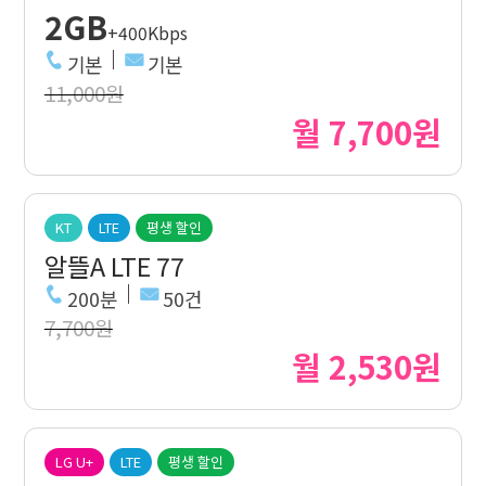
2GB
+400Kbps
기본
기본
11,000원
월 7,700원
KT
LTE
평생 할인
알뜰A LTE 77
200분
50건
7,700원
월 2,530원
LG U+
LTE
평생 할인