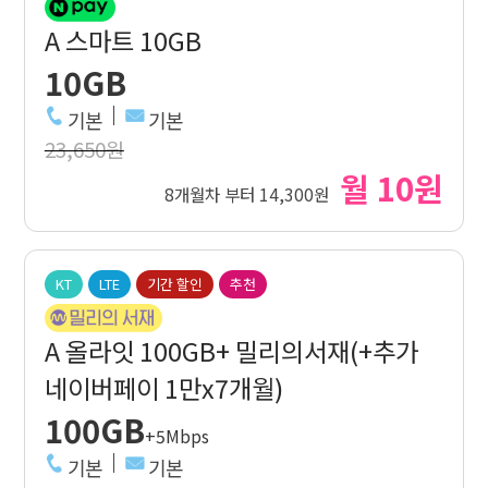
A 스마트 10GB
10GB
기본
기본
23,650원
월 10원
8개월차 부터 14,300원
KT
LTE
기간 할인
추천
A 올라잇 100GB+ 밀리의서재(+추가
네이버페이 1만x7개월)
100GB
+5Mbps
기본
기본