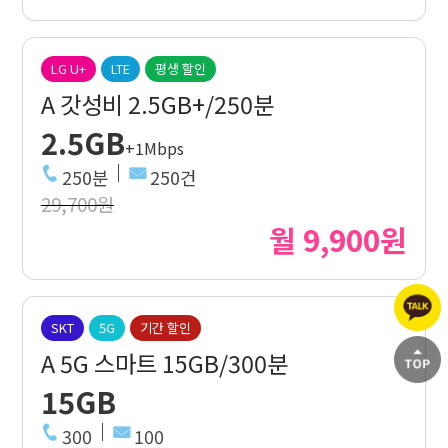
LG U+
LTE
평생 할인
A 갓성비 2.5GB+/250분
2.5GB
+1Mbps
250분
250건
29,700원
월 9,900원
SKT
5G
기간 할인
A 5G 스마트 15GB/300분
15GB
300
100