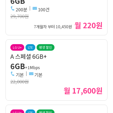
6GB
200분
100건
29,700원
월 220원
7개월차 부터 10,450원
LG U+
LTE
평생 할인
A 스페셜 6GB+
6GB
+1Mbps
기본
기본
22,000원
월 17,600원
LG U+
LTE
평생 할인