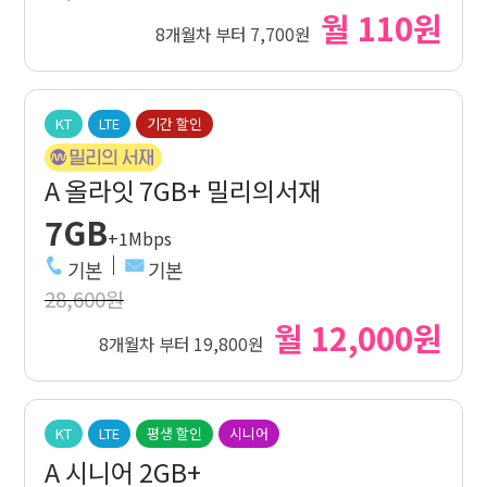
월 110원
8개월차 부터 7,700원
KT
LTE
기간 할인
A 올라잇 7GB+ 밀리의서재
7GB
+1Mbps
기본
기본
28,600원
월 12,000원
8개월차 부터 19,800원
KT
LTE
평생 할인
시니어
A 시니어 2GB+