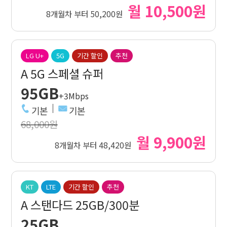
월 10,500원
8개월차 부터 50,200원
LG U+
5G
기간 할인
추천
A 5G 스페셜 슈퍼
95GB
+3Mbps
기본
기본
68,000원
월 9,900원
8개월차 부터 48,420원
KT
LTE
기간 할인
추천
A 스탠다드 25GB/300분
25GB