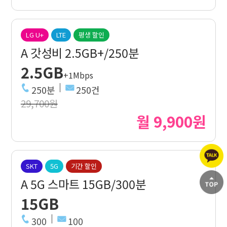
LG U+
LTE
평생 할인
A 갓성비 2.5GB+/250분
2.5GB
+1Mbps
250분
250건
29,700원
월 9,900원
SKT
5G
기간 할인
A 5G 스마트 15GB/300분
15GB
300
100