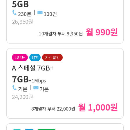
5GB
230분
100건
26,950원
월 990원
10개월차 부터 9,350원
LG U+
LTE
기간 할인
A 스페셜 7GB+
7GB
+1Mbps
기본
기본
24,200원
월 1,000원
8개월차 부터 22,000원