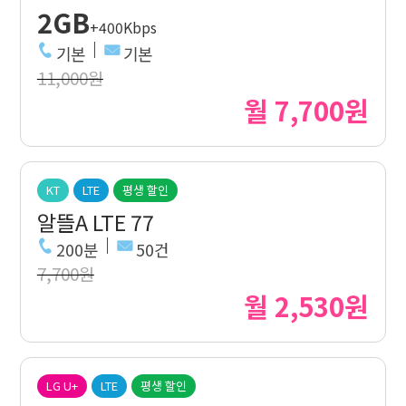
2GB
+400Kbps
기본
기본
11,000원
월 7,700원
KT
LTE
평생 할인
알뜰A LTE 77
200분
50건
7,700원
월 2,530원
LG U+
LTE
평생 할인