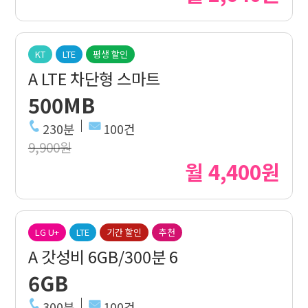
KT
LTE
평생 할인
A LTE 차단형 스마트
500MB
230분
100건
9,900원
월 4,400원
LG U+
LTE
기간 할인
추천
A 갓성비 6GB/300분 6
6GB
300분
100건