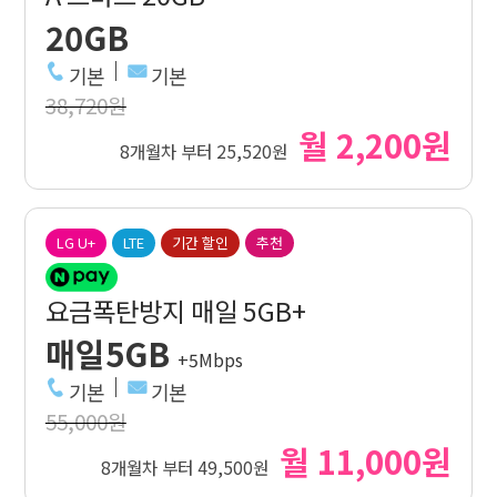
20GB
기본
기본
38,720원
월 2,200원
8개월차 부터 25,520원
LG U+
LTE
기간 할인
추천
요금폭탄방지 매일 5GB+
매일5GB
+5Mbps
기본
기본
55,000원
월 11,000원
8개월차 부터 49,500원