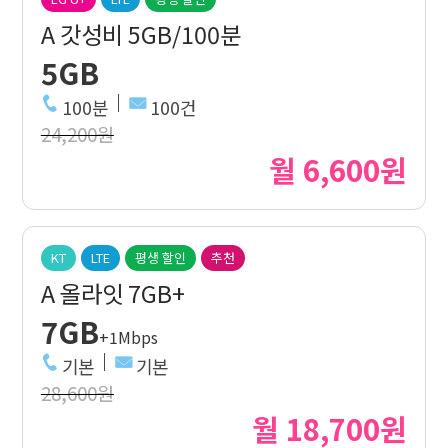
A 갓성비 5GB/100분
5GB
100분
100건
24,200원
월 6,600원
KT
LTE
평생 할인
추천
A 올라잇 7GB+
7GB
+1Mbps
기본
기본
28,600원
월 18,700원