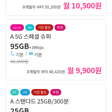
월 10,500원
8개월차 부터 50,200원
LG U+
5G
기간 할인
추천
A 5G 스페셜 슈퍼
95GB
+3Mbps
기본
기본
68,000원
월 9,900원
8개월차 부터 48,420원
KT
LTE
기간 할인
추천
A 스탠다드 25GB/300분
25GB