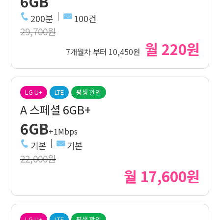
6GB
200분
100건
29,700원
월 220원
7개월차 부터 10,450원
LG U+
LTE
평생 할인
A 스페셜 6GB+
6GB
+1Mbps
기본
기본
22,000원
월 17,600원
LG U+
LTE
평생 할인