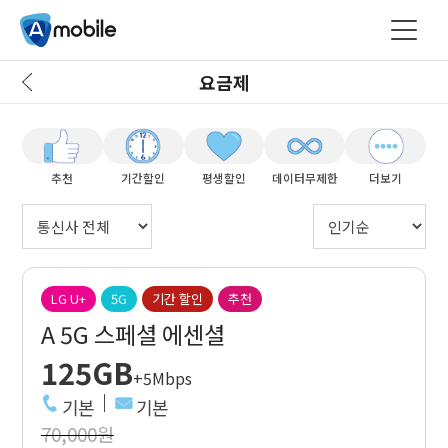
요금제
추천
기간할인
평생할인
데이터무제한
더보기
LG U+
5G
기간 할인
추천
A 5G 스페셜 에센셜
125GB
+5Mbps
기본
기본
70,000원