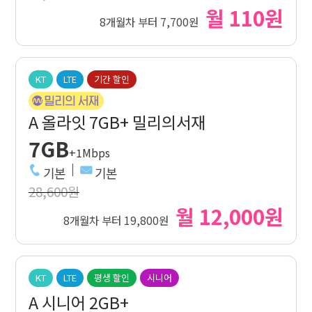
월 110원
8개월차 부터 7,700원
KT
LTE
기간 할인
A 올라잇 7GB+ 밀리의서재
7GB
+1Mbps
기본
기본
28,600원
월 12,000원
8개월차 부터 19,800원
KT
LTE
평생 할인
시니어
A 시니어 2GB+