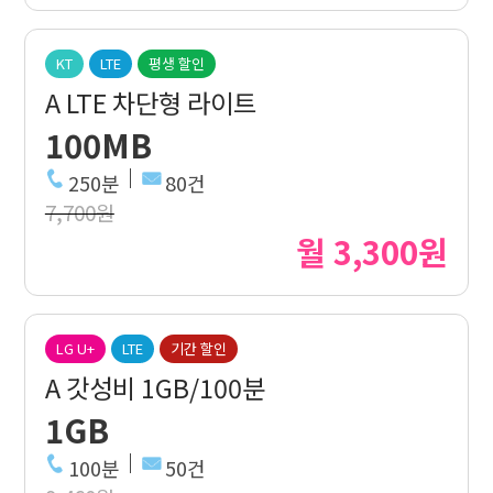
KT
LTE
평생 할인
A LTE 차단형 라이트
100MB
250분
80건
7,700원
월 3,300원
LG U+
LTE
기간 할인
A 갓성비 1GB/100분
1GB
100분
50건