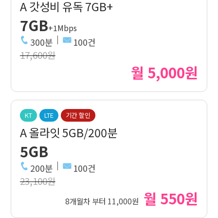
A 갓성비 유독 7GB+
7GB
+1Mbps
300분
100건
17,600원
월 5,000원
KT
LTE
기간 할인
A 올라잇 5GB/200분
5GB
200분
100건
23,100원
월 550원
8개월차 부터 11,000원