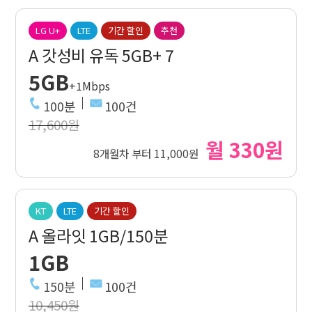
LG U+
LTE
기간 할인
추천
A 갓성비 유독 5GB+ 7
5GB
+1Mbps
100분
100건
17,600원
월 330원
8개월차 부터 11,000원
KT
LTE
기간 할인
A 올라잇 1GB/150분
1GB
150분
100건
10,450원