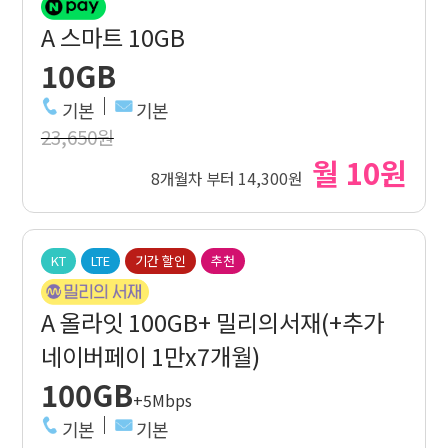
A 스마트 10GB
10GB
기본
기본
23,650원
월 10원
8개월차 부터 14,300원
KT
LTE
기간 할인
추천
A 올라잇 100GB+ 밀리의서재(+추가
네이버페이 1만x7개월)
100GB
+5Mbps
기본
기본