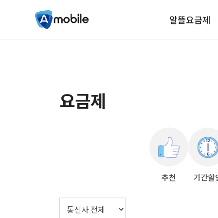
알뜰요금제
요금제
추천
기간할