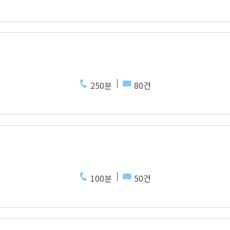
250분
80건
100분
50건