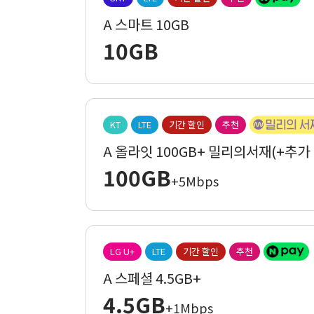
A 스마트 10GB
10GB
KT
LTE
기간 할인
추천
A 올라잇 100GB+ 밀리의서재(+추가
100GB
+5Mbps
LG U+
LTE
기간 할인
추천
A 스페셜 4.5GB+
4.5GB
+1Mbps