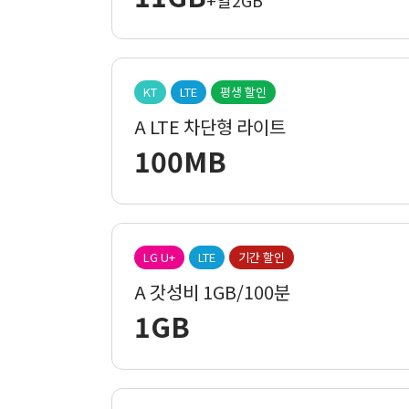
+일2GB
KT
LTE
평생 할인
A LTE 차단형 라이트
100MB
LG U+
LTE
기간 할인
A 갓성비 1GB/100분
1GB