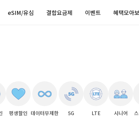
eSIM/유심
결합요금제
이벤트
혜택모아
인
평생할인
데이터무제한
5G
LTE
시니어
스