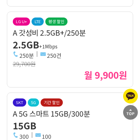
LG U+
LTE
평생 할인
A 갓성비 2.5GB+/250분
2.5GB
+1Mbps
250분
250건
29,700원
월 9,900원
SKT
5G
기간 할인
A 5G 스마트 15GB/300분
15GB
300
100