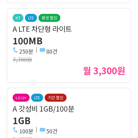
KT
LTE
평생 할인
A LTE 차단형 라이트
100MB
250분
80건
7,700원
월 3,300원
LG U+
LTE
기간 할인
A 갓성비 1GB/100분
1GB
100분
50건