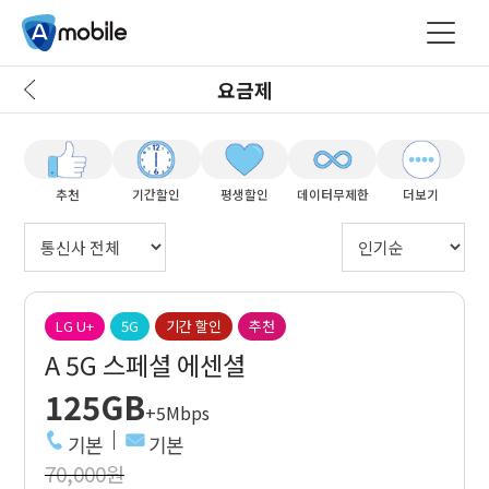
요금제
추천
기간할인
평생할인
데이터무제한
더보기
LG U+
5G
기간 할인
추천
A 5G 스페셜 에센셜
125GB
+5Mbps
기본
기본
70,000원