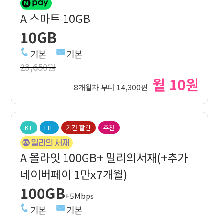
A 스마트 10GB
10GB
기본
기본
23,650원
월 10원
8개월차 부터 14,300원
KT
LTE
기간 할인
추천
A 올라잇 100GB+ 밀리의서재(+추가
네이버페이 1만x7개월)
100GB
+5Mbps
기본
기본