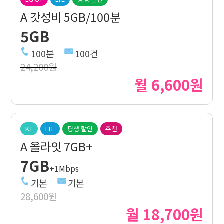
A 갓성비 5GB/100분
5GB
100분
100건
24,200원
월 6,600원
KT
LTE
평생 할인
추천
A 올라잇 7GB+
7GB
+1Mbps
기본
기본
28,600원
월 18,700원