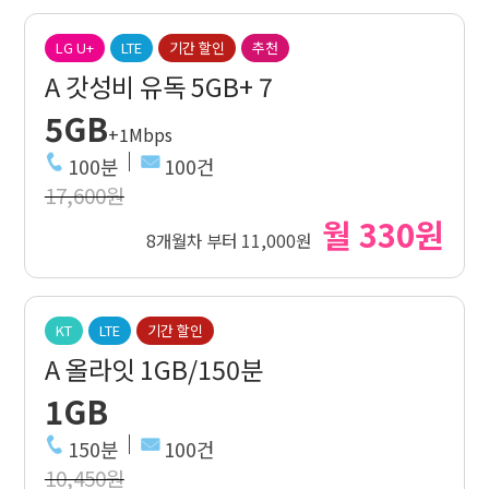
LG U+
LTE
기간 할인
추천
A 갓성비 유독 5GB+ 7
5GB
+1Mbps
100분
100건
17,600원
월 330원
8개월차 부터 11,000원
KT
LTE
기간 할인
A 올라잇 1GB/150분
1GB
150분
100건
10,450원