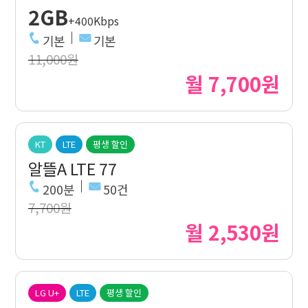
2GB
+400Kbps
기본
기본
11,000원
월 7,700원
KT
LTE
평생 할인
알뜰A LTE 77
200분
50건
7,700원
월 2,530원
LG U+
LTE
평생 할인