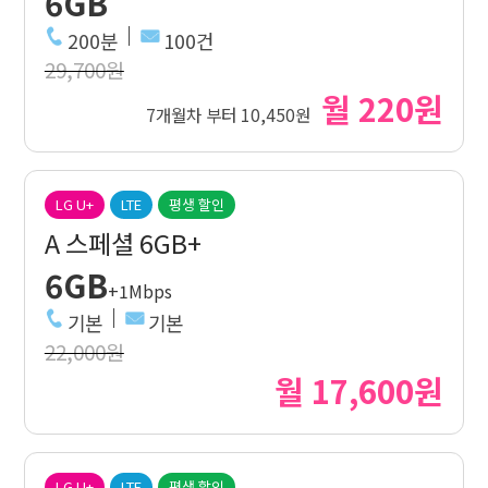
6GB
200분
100건
29,700원
월 220원
7개월차 부터 10,450원
LG U+
LTE
평생 할인
A 스페셜 6GB+
6GB
+1Mbps
기본
기본
22,000원
월 17,600원
LG U+
LTE
평생 할인