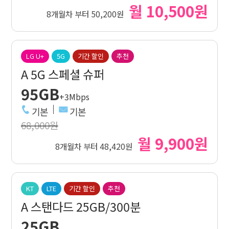
월 10,500원
8개월차 부터 50,200원
LG U+
5G
기간 할인
추천
A 5G 스페셜 슈퍼
95GB
+3Mbps
기본
기본
68,000원
월 9,900원
8개월차 부터 48,420원
KT
LTE
기간 할인
추천
A 스탠다드 25GB/300분
25GB