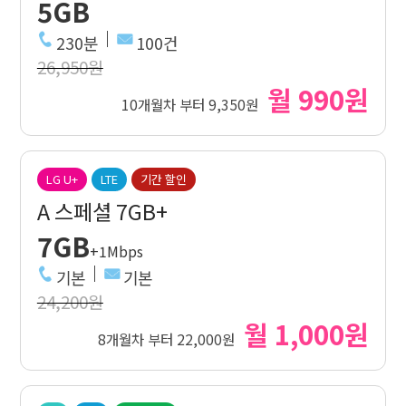
5GB
230분
100건
26,950원
월 990원
10개월차 부터 9,350원
LG U+
LTE
기간 할인
A 스페셜 7GB+
7GB
+1Mbps
기본
기본
24,200원
월 1,000원
8개월차 부터 22,000원