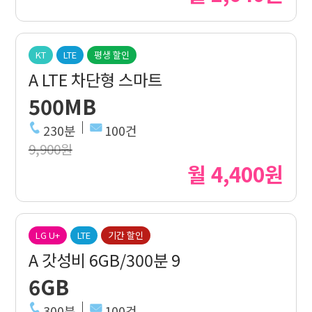
KT
LTE
평생 할인
A LTE 차단형 스마트
500MB
230분
100건
9,900원
월 4,400원
LG U+
LTE
기간 할인
A 갓성비 6GB/300분 9
6GB
300분
100건