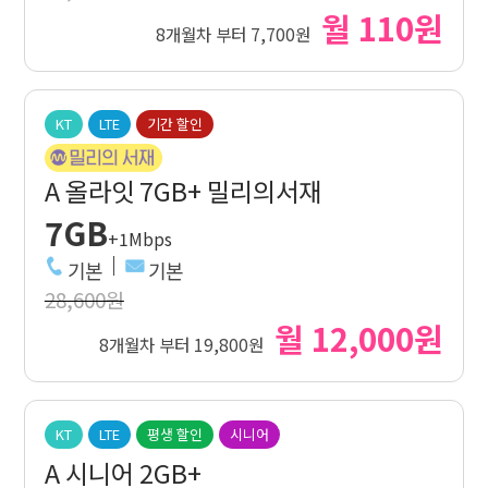
월 110원
8개월차 부터 7,700원
KT
LTE
기간 할인
A 올라잇 7GB+ 밀리의서재
7GB
+1Mbps
기본
기본
28,600원
월 12,000원
8개월차 부터 19,800원
KT
LTE
평생 할인
시니어
A 시니어 2GB+