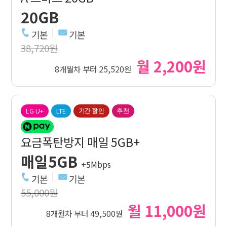
20GB
기본
기본
38,720원
월 2,200원
8개월차 부터 25,520원
LG U+
LTE
기간 할인
추천
요금폭탄방지 매일 5GB+
매일5GB
+5Mbps
기본
기본
55,000원
월 11,000원
8개월차 부터 49,500원