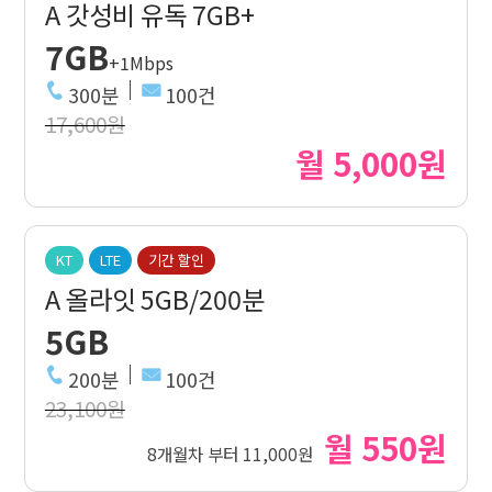
A 갓성비 유독 7GB+
7GB
+1Mbps
300분
100건
17,600원
월 5,000원
KT
LTE
기간 할인
A 올라잇 5GB/200분
5GB
200분
100건
23,100원
월 550원
8개월차 부터 11,000원