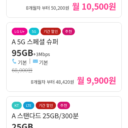
월 10,500원
8개월차 부터 50,200원
LG U+
5G
기간 할인
추천
A 5G 스페셜 슈퍼
95GB
+3Mbps
기본
기본
68,000원
월 9,900원
8개월차 부터 48,420원
KT
LTE
기간 할인
추천
A 스탠다드 25GB/300분
25GB