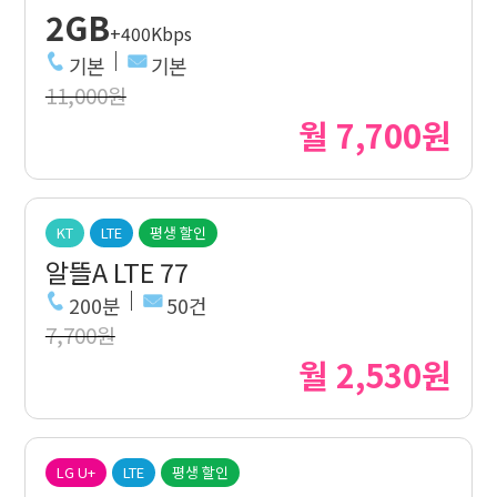
2GB
+400Kbps
기본
기본
11,000원
월 7,700원
KT
LTE
평생 할인
알뜰A LTE 77
200분
50건
7,700원
월 2,530원
LG U+
LTE
평생 할인