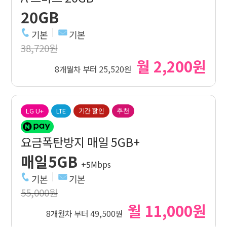
20GB
기본
기본
38,720원
월 2,200원
8개월차 부터 25,520원
LG U+
LTE
기간 할인
추천
요금폭탄방지 매일 5GB+
매일5GB
+5Mbps
기본
기본
55,000원
월 11,000원
8개월차 부터 49,500원