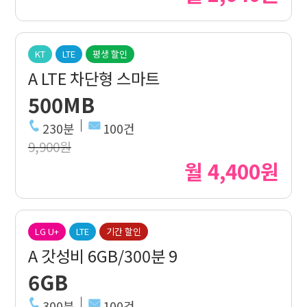
KT
LTE
평생 할인
A LTE 차단형 스마트
500MB
230분
100건
9,900원
월 4,400원
LG U+
LTE
기간 할인
A 갓성비 6GB/300분 9
6GB
300분
100건