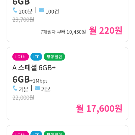
6GB
200분
100건
29,700원
월 220원
7개월차 부터 10,450원
LG U+
LTE
평생 할인
A 스페셜 6GB+
6GB
+1Mbps
기본
기본
22,000원
월 17,600원
LG U+
LTE
평생 할인