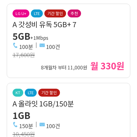
LG U+
LTE
기간 할인
추천
A 갓성비 유독 5GB+ 7
5GB
+1Mbps
100분
100건
17,600원
월 330원
8개월차 부터 11,000원
KT
LTE
기간 할인
A 올라잇 1GB/150분
1GB
150분
100건
10,450원