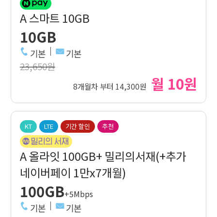
A 스마트 10GB
10GB
기본
기본
23,650원
월 10원
8개월차 부터 14,300원
KT
LTE
기간 할인
추천
A 올라잇 100GB+ 밀리의서재(+추가
네이버페이 1만x7개월)
100GB
+5Mbps
기본
기본