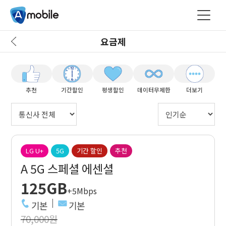
요금제
추천
기간할인
평생할인
데이터무제한
더보기
LG U+
5G
기간 할인
추천
A 5G 스페셜 에센셜
125GB
+5Mbps
기본
기본
70,000원