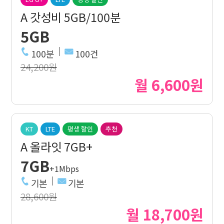
A 갓성비 5GB/100분
5GB
100분
100건
24,200원
월 6,600원
KT
LTE
평생 할인
추천
A 올라잇 7GB+
7GB
+1Mbps
기본
기본
28,600원
월 18,700원