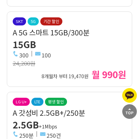
SKT
5G
기간 할인
A 5G 스마트 15GB/300분
15GB
300
100
24,200원
월 990원
8개월차 부터 19,470원
LG U+
LTE
평생 할인
A 갓성비 2.5GB+/250분
2.5GB
+1Mbps
250분
250건