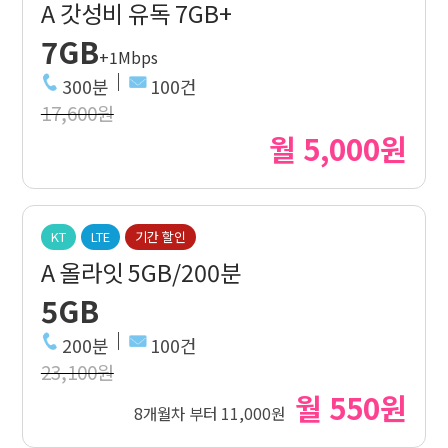
A 갓성비 유독 7GB+
7GB
+1Mbps
300분
100건
17,600원
월 5,000원
KT
LTE
기간 할인
A 올라잇 5GB/200분
5GB
200분
100건
23,100원
월 550원
8개월차 부터 11,000원