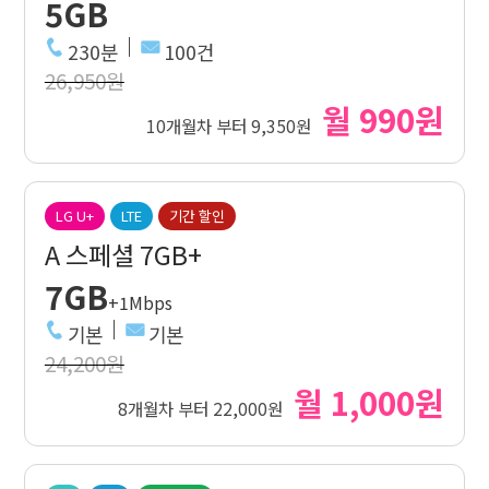
5GB
230분
100건
26,950원
월 990원
10개월차 부터 9,350원
LG U+
LTE
기간 할인
A 스페셜 7GB+
7GB
+1Mbps
기본
기본
24,200원
월 1,000원
8개월차 부터 22,000원