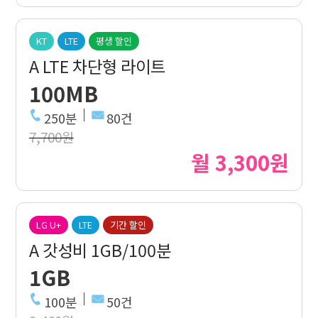
KT
LTE
평생 할인
A LTE 차단형 라이트
100MB
250분
80건
7,700원
월 3,300원
LG U+
LTE
기간 할인
A 갓성비 1GB/100분
1GB
100분
50건