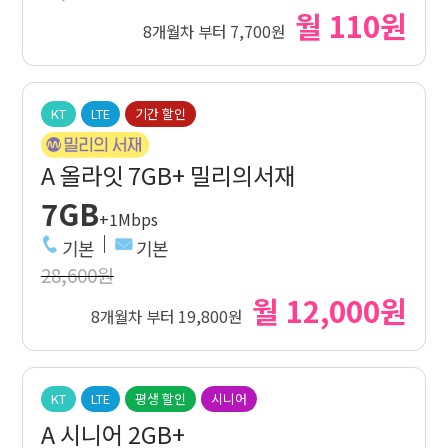
월 110원
8개월차 부터 7,700원
KT
LTE
기간 할인
A 올라잇 7GB+ 밀리의서재
7GB
+1Mbps
기본
기본
28,600원
월 12,000원
8개월차 부터 19,800원
KT
LTE
평생 할인
시니어
A 시니어 2GB+