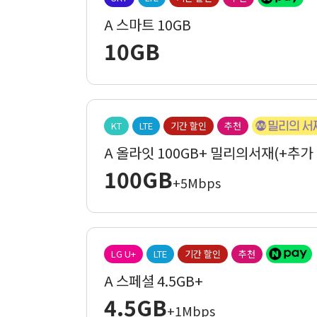
A 스마트 10GB
10GB
KT
LTE
기간 할인
추천
A 올라잇 100GB+ 밀리의서재(+추가
100GB
+5Mbps
LG U+
LTE
기간 할인
추천
A 스페셜 4.5GB+
4.5GB
+1Mbps