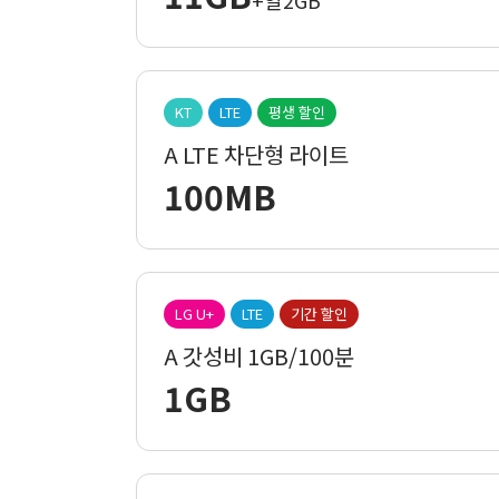
+일2GB
KT
LTE
평생 할인
A LTE 차단형 라이트
100MB
LG U+
LTE
기간 할인
A 갓성비 1GB/100분
1GB