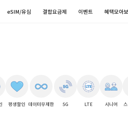
eSIM/유심
결합요금제
이벤트
혜택모아
인
평생할인
데이터무제한
5G
LTE
시니어
스