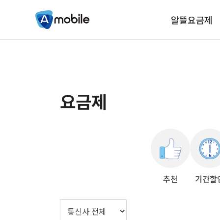
알뜰요금제
요금제
추천
기간할