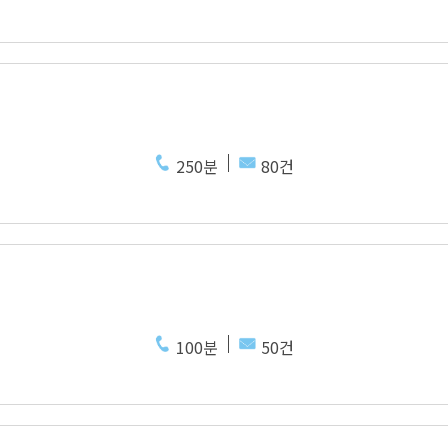
250분
80건
100분
50건