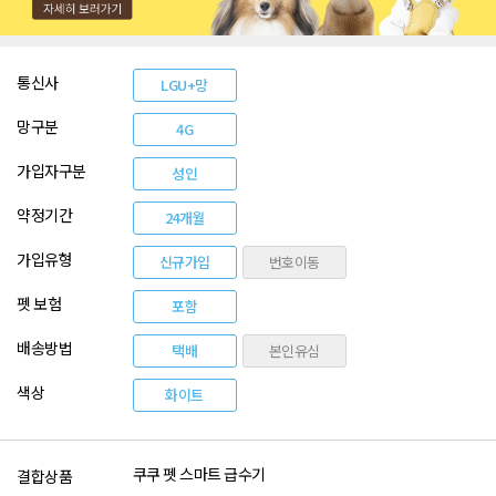
통신사
LGU+망
망구분
4G
가입자구분
성인
약정기간
24개월
가입유형
신규가입
번호이동
펫 보험
포함
배송방법
택배
본인유심
색상
화이트
쿠쿠 펫 스마트 급수기
결합상품