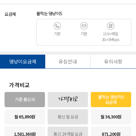
물먹는 댕냥이S
요금제
기본
기본
11G+매일
2G+3Mbps
댕냥이요금제
유심안내
유의사항
가격비교
물먹는 댕냥이S
가격비교
기존 통신사
요금제
월 65,890원
통신 월 요금
월 36,300원
1,581,360원
통신 24개월 요금
871,200원