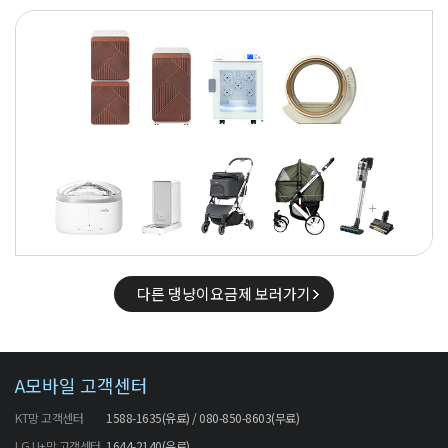
다른 댕냥이요금제 보러가기
A모바일 고객센터
KT망 고객센터
1588-1635(유료) / 080-850-8603(무료)
LG U+망 고객센터
1644-2140(유료)