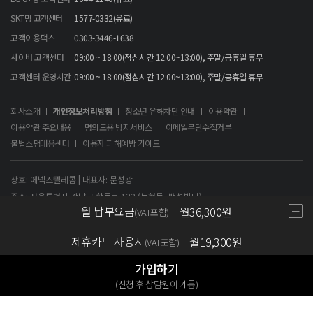
SKT망 고객센터
1577-0332(유료)
고객이용팩스
0303-3446-1638
사이버 고객센터
09:00 ~ 18:00(점심시간 12:00~13:00), 주말/공휴일 휴무
고객센터 운영시간
09:00 ~ 18:00(점심시간 12:00~13:00), 주말/공휴일 휴무
회사소개
개인정보처리방침
청소년 유해차단 안내
이용약관
이용약관 주요내용
명의도용 방지서비스
이메일무단수집거부
불법스팸대응센터
이용자 피해예방 가이드
상호: 에넥스텔레콤 | 대표자: 문성광
주소: 서울특별시 강남구 학동로 122 (논현동, 백석빌딩)
월 납부요금
월
36,300
원
(VAT포함)
사업자등록번호: 120-86-60757 | 통신판매신고번호: 제 강남-8780호
제휴카드 사용시
월
19,300
원
Copyright 2009 by Annextelecom co., LTD.ALL rights reserved
(VAT포함)
가입하기
(신청 후 상담원이 개통)