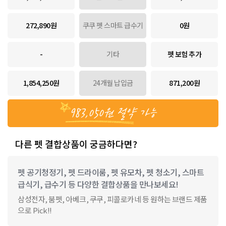
272,890원
쿠쿠 펫 스마트 급수기
0원
-
기타
펫 보험 추가
1,854,250원
24개월 납입금
871,200원
983,050원
절약 가능
다른 펫 결합상품이 궁금하다면?
펫 공기청정기, 펫 드라이룸, 펫 유모차, 펫 청소기, 스마트
급식기, 급수기 등 다양한 결합상품을 만나보세요!
삼성전자, 붐펫, 아베크, 쿠쿠, 피콜로카네 등 원하는 브랜드 제품
으로 Pick!!