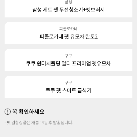
삼성
삼성 제트 펫 무선청소기+펫브러시
피콜로카네
피콜로카네 펫 유모차 탄토2
쿠쿠
쿠쿠 원터치폴딩 멀티 프리미엄 펫유모차
쿠쿠
쿠쿠 펫 스마트 급식기
꼭 확인하세요
- 펫 결합상품은 개통 14일 후 발송됩니다.