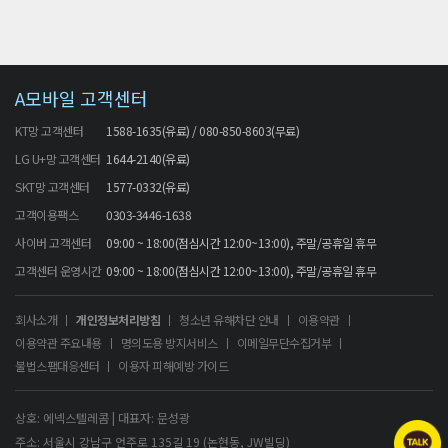
A모바일 고객센터
KT망 고객센터
1588-1635(유료) / 080-850-8603(무료)
LG U+망 고객센터
1644-2140(유료)
SKT망 고객센터
1577-0332(유료)
고객이용팩스
0303-3446-1638
사이버 고객센터
09:00 ~ 18:00(점심시간 12:00~13:00), 주말/공휴일 휴무
고객센터 운영시간
09:00 ~ 18:00(점심시간 12:00~13:00), 주말/공휴일 휴무
회사소개
개인정보처리방침
청소년 유해차단 안내
이용약관
이용약관 주요내용
명의도용 방지서비스
이메일무단수집거부
불법스팸대응센터
이용자 피해예방 가이드
상호: 에넥스텔레콤 | 대표자: 문성광
주소: 서울시 강남구 언주로 135길 19 (논현동, JW빌딩)