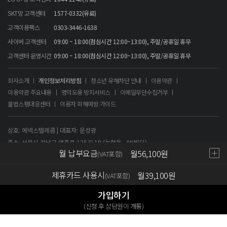
SKT망 고객센터
1577-0332(유료)
고객이용팩스
0303-3446-1638
사이버 고객센터
09:00 ~ 18:00(점심시간 12:00~13:00), 주말/공휴일 휴무
고객센터 운영시간
09:00 ~ 18:00(점심시간 12:00~13:00), 주말/공휴일 휴무
회사소개
개인정보처리방침
청소년 유해차단 안내
이용약관
이용약관 주요내용
명의도용 방지서비스
이메일무단수집거부
불법스팸대응센터
이용자 피해예방 가이드
상호: 에넥스텔레콤 | 대표자: 문성광
주소: 서울시 강남구 언주로 135길 19 (논현동, JW빌딩)
월 납부요금
월
56,100
원
(VAT포함)
사업자등록번호: 120-86-60757 | 통신판매신고번호: 제 강남-8780호
제휴카드 사용시
월
39,100
원
Copyright 2009 by Annextelecom co., LTD.ALL rights reserved
(VAT포함)
가입하기
(신청 후 상담원이 개통)