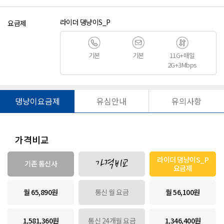
라이더 댕냥이S_P
요금제
기본
기본
11G+매일
2G+3Mbps
댕냥이요금제
유심안내
유의사항
가격비교
라이더 댕냥이S_P
가격비교
기존 통신사
요금제
월 65,890원
통신 월 요금
월 56,100원
1,581,360원
통신 24개월 요금
1,346,400원