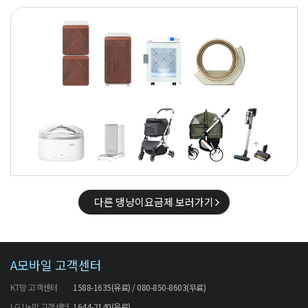
다른 댕냥이요금제 보러가기
A모바일 고객센터
KT망 고객센터
1588-1635(유료) / 080-850-8603(무료)
LG U+망 고객센터
1644-2140(유료)