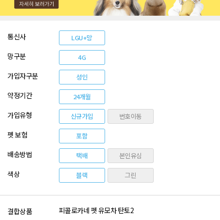
통신사
LGU+망
망구분
4G
가입자구분
성인
약정기간
24개월
가입유형
신규가입
번호이동
펫 보험
포함
배송방법
택배
본인유심
색상
블랙
그린
피콜로카네 펫 유모차 탄토2
결합상품