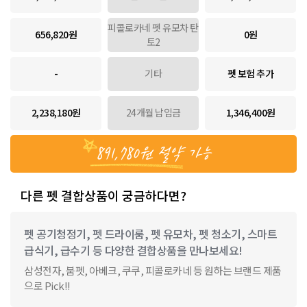
피콜로카네 펫 유모차 탄
656,820원
0원
토2
-
기타
펫 보험 추가
2,238,180원
24개월 납입금
1,346,400원
891,780원
절약 가능
다른 펫 결합상품이 궁금하다면?
펫 공기청정기, 펫 드라이룸, 펫 유모차, 펫 청소기, 스마트
급식기, 급수기 등 다양한 결합상품을 만나보세요!
삼성전자, 붐펫, 아베크, 쿠쿠, 피콜로카네 등 원하는 브랜드 제품
으로 Pick!!